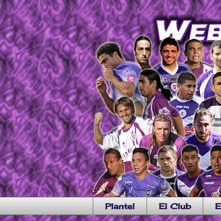
Plantel
El Club
E