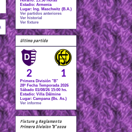
Horario: 15.30 Horas
Estadio: Armenia
Lugar: Ing. Maschwitz (B.A.)
Ver partidos anteriores
Ver historial
Ver fixture
a
Último partido
2
1
Primera División "B"
28ª Fecha Temporada 2026
Sábado 01/08/26 15:00 hs.
Estadio: Villa Dálmine
Lugar: Campana (Bs. As.)
Ver informe
Fixture y Reglamento
Primera División "B" 2026