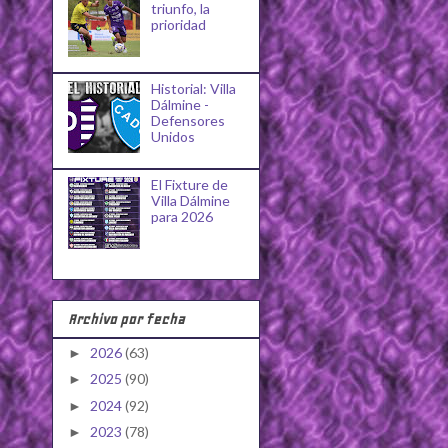
triunfo, la
prioridad
Historial: Villa
Dálmine -
Defensores
Unidos
El Fixture de
Villa Dálmine
para 2026
Archivo por fecha
2026
(63)
►
2025
(90)
►
2024
(92)
►
2023
(78)
►