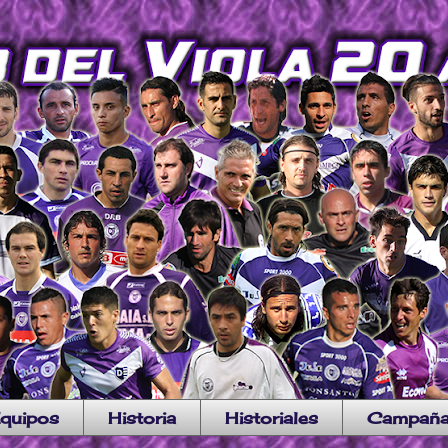
quipos
Historia
Historiales
Campañ