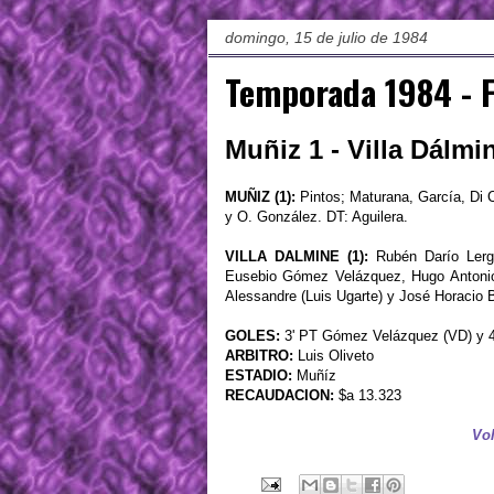
domingo, 15 de julio de 1984
Temporada 1984 - 
Muñiz 1 - Villa Dálmi
MUÑIZ (1):
Pintos; Maturana, García, Di 
y O. González. DT: Aguilera.
VILLA DALMINE (1):
Rubén Darío Lerge
Eusebio Gómez Velázquez, Hugo Antonio 
Alessandre (Luis Ugarte) y José Horacio
GOLES:
3' PT Gómez Velázquez (VD) y 42
ARBITRO:
Luis Oliveto
ESTADIO:
Muñíz
RECAUDACION:
$a 13.323
Vol