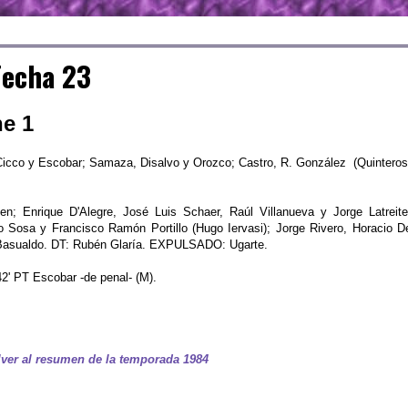
Fecha 23
ne 1
Cicco y Escobar; Samaza, Disalvo y Orozco; Castro, R. González (Quinteros
n; Enrique D'Alegre, José Luis Schaer, Raúl Villanueva y Jorge Latreite
Sosa y Francisco Ramón Portillo (Hugo Iervasi); Jorge Rivero, Horacio D
 Basualdo. DT: Rubén Glaría. EXPULSADO: Ugarte.
' PT Escobar -de penal- (M).
ver al resumen de la temporada 1984