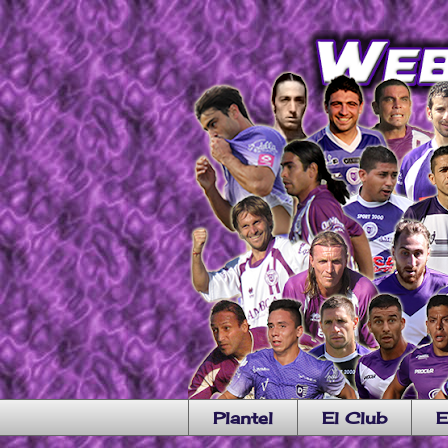
Plantel
El Club
E