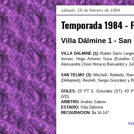
sábado, 18 de febrero de 1984
Temporada 1984 - 
Villa Dálmine 1 - San
VILLA DALMINE (1):
Rubén Darío Lergen;
Iervasi, Hugo Antonio Sosa (Eusebio 
Alessandre (José Horacio Basualdo) y Jul
SAN TELMO (3):
Mitchell; Robledo, Ram
(Dellepiani); Restelli, Sergio González y 
GOLES:
23' PT S. González (ST); 43' PT
(VD).
ARBITRO:
Andrés Sabino
ESTADIO:
Villa Dálmine
RECAUDACION:
$a 16.147
Vol