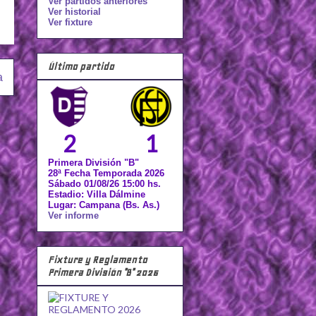
Ver partidos anteriores
Ver historial
Ver fixture
Último partido
a
2
1
Primera División "B"
28ª Fecha Temporada 2026
Sábado 01/08/26 15:00 hs.
Estadio: Villa Dálmine
Lugar: Campana (Bs. As.)
Ver informe
Fixture y Reglamento
Primera División "B" 2026