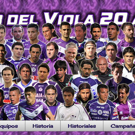
quipos
Historia
Historiales
Campañ