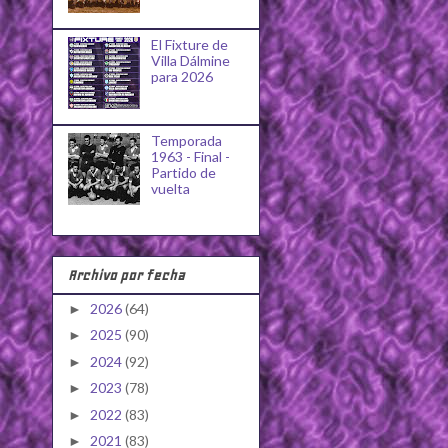
El Fixture de
Villa Dálmine
para 2026
Temporada
1963 - Final -
Partido de
vuelta
Archivo por fecha
2026
(64)
►
2025
(90)
►
2024
(92)
►
2023
(78)
►
2022
(83)
►
2021
(83)
►