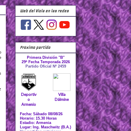
Web del Viola en las redes
Próximo partido
o
e
Primera División "B"
29ª Fecha Temporada 2026
Partido Oficial Nº 2459
s
z
Deportiv
Villa
o
Dálmine
Armenio
Fecha: Sábado 08/08/26
Horario: 15.30 Horas
Estadio: Armenia
Lugar: Ing. Maschwitz (B.A.)