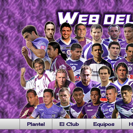
Plantel
El Club
Equipos
H