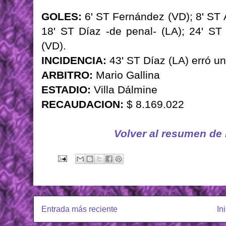
GOLES:
6' ST Fernández (VD); 8' ST 
18' ST Díaz -de penal- (LA); 24' S
(VD).
INCIDENCIA:
43' ST Díaz (LA) erró un
ARBITRO:
Mario Gallina
ESTADIO:
Villa Dálmine
RECAUDACION:
$ 8.169.022
Volver al resumen de
Entrada más reciente
In