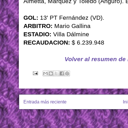
Aimetta, Márquez y Toledo (Anguro).
GOL:
13' PT Fernández (VD).
ARBITRO:
Mario Gallina
ESTADIO:
Villa Dálmine
RECAUDACION:
$ 6.239.948
Volver al resumen de
Entrada más reciente
In