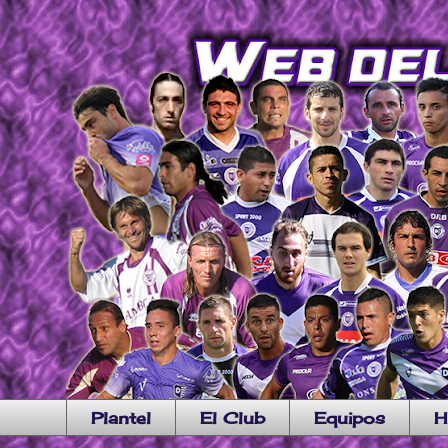
Plantel
El Club
Equipos
H