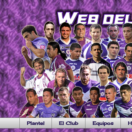
Plantel
El Club
Equipos
H