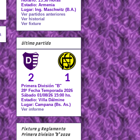
Horario: 15.30 Horas
Estadio: Armenia
Lugar: Ing. Maschwitz (B.A.)
Ver partidos anteriores
Ver historial
Ver fixture
a
Último partido
2
1
Primera División "B"
28ª Fecha Temporada 2026
Sábado 01/08/26 15:00 hs.
Estadio: Villa Dálmine
Lugar: Campana (Bs. As.)
Ver informe
Fixture y Reglamento
Primera División "B" 2026