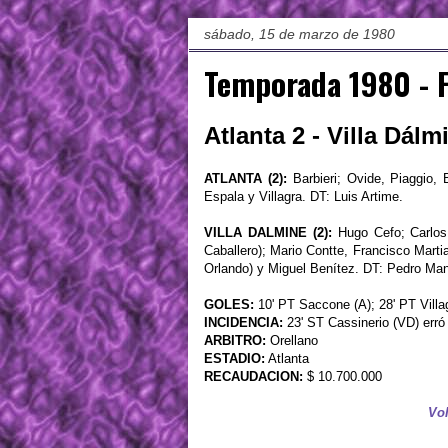
sábado, 15 de marzo de 1980
Temporada 1980 - 
Atlanta 2 - Villa Dálm
ATLANTA (2):
Barbieri; Ovide, Piaggio, 
Espala y Villagra. DT: Luis Artime.
VILLA DALMINE (2):
Hugo Cefo; Carlos 
Caballero); Mario Contte, Francisco Marti
Orlando) y Miguel Benítez. DT: Pedro Mans
GOLES:
10' PT Saccone (A); 28' PT Villag
INCIDENCIA:
23' ST Cassinerio (VD) erró
ARBITRO:
Orellano
ESTADIO:
Atlanta
RECAUDACION:
$ 10.700.000
Vol