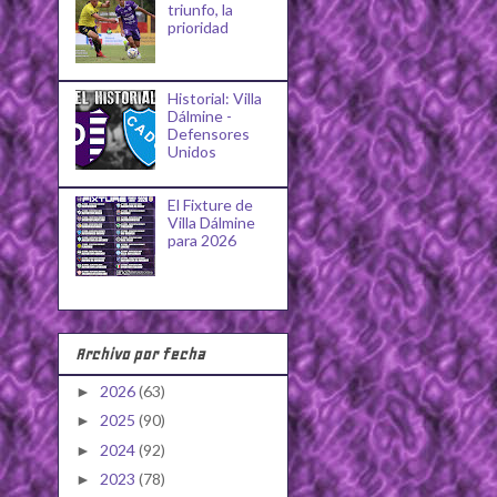
triunfo, la
prioridad
Historial: Villa
Dálmine -
Defensores
Unidos
El Fixture de
Villa Dálmine
para 2026
Archivo por fecha
2026
(63)
►
2025
(90)
►
2024
(92)
►
2023
(78)
►