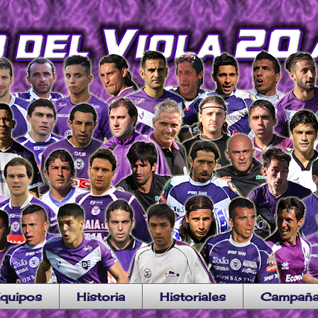
quipos
Historia
Historiales
Campañ