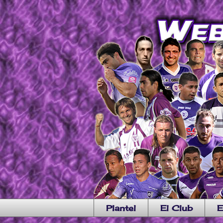
Plantel
El Club
E