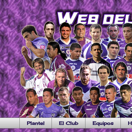
Plantel
El Club
Equipos
H