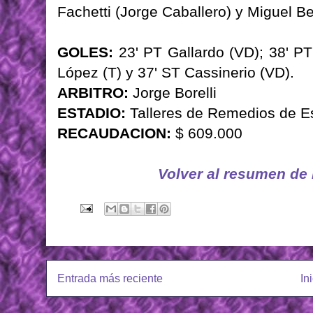
Fachetti (Jorge Caballero) y Miguel Be
GOLES:
23' PT Gallardo (VD); 38' PT
López (T) y 37' ST Cassinerio (VD).
ARBITRO:
Jorge Borelli
ESTADIO:
Talleres de Remedios de E
RECAUDACION:
$ 609.000
Volver al resumen de
Entrada más reciente
In