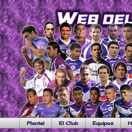
Plantel
El Club
Equipos
H