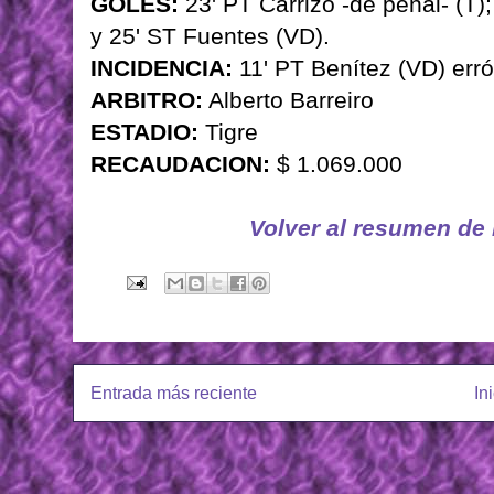
GOLES:
23' PT Carrizo -de penal- (T);
y 25' ST Fuentes (VD).
INCIDENCIA:
11' PT Benítez (VD) erró
ARBITRO:
Alberto Barreiro
ESTADIO:
Tigre
RECAUDACION:
$ 1.069.000
Volver al resumen de
Entrada más reciente
In