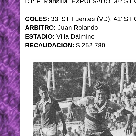
DT: P. Mansilla. EXPULSADO: 34' ST 
GOLES:
33' ST Fuentes (VD); 41' ST 
ARBITRO:
Juan Rolando
ESTADIO:
Villa Dálmine
RECAUDACION:
$ 252.780