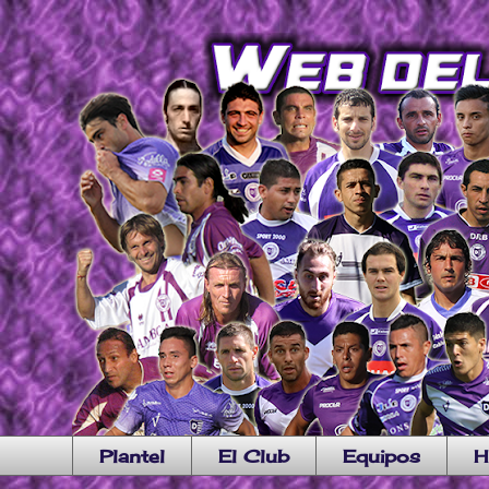
Plantel
El Club
Equipos
H