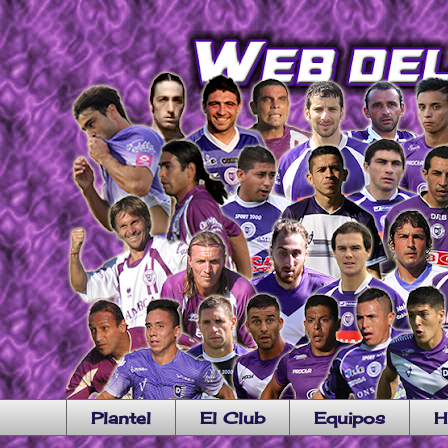
Plantel
El Club
Equipos
H