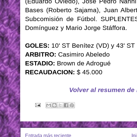
(Eduardo Oviedo), José Pedro Nanni
Bases (Roberto Sajama), Juan Albert
Subcomisión de Fútbol. SUPLENTES:
Domínguez y Mario Jorge Stáffora.
GOLES:
10' ST Benítez (VD) y 43' ST 
ARBITRO:
Casimiro Abeledo
ESTADIO:
Brown de Adrogué
RECAUDACION:
$ 45.000
Volver al resumen de
Entrada más reciente
In