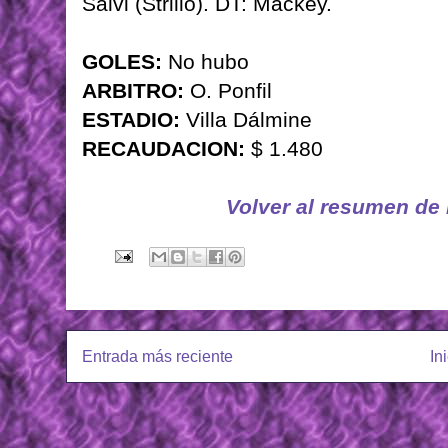
Salvi (Strillo). DT: Mackey.
GOLES:
No hubo
ARBITRO:
O. Ponfil
ESTADIO:
Villa Dálmine
RECAUDACION:
$ 1.480
Volver al resumen de
Entrada más reciente
In