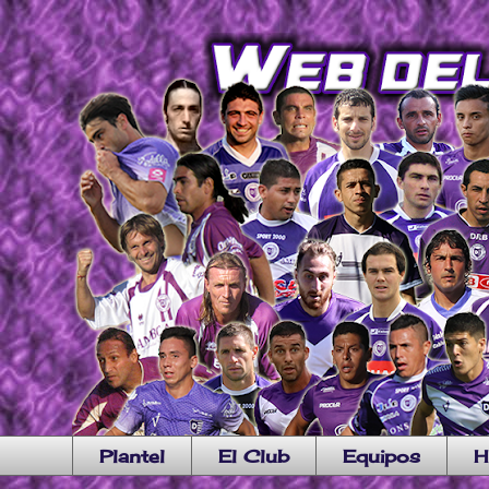
Plantel
El Club
Equipos
H