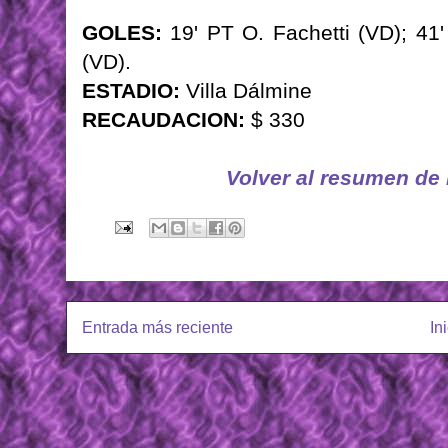
GOLES:
19' PT O. Fachetti (VD); 41
(VD).
ESTADIO:
Villa Dálmine
RECAUDACION:
$ 330
Volver al resumen de
Entrada más reciente
In