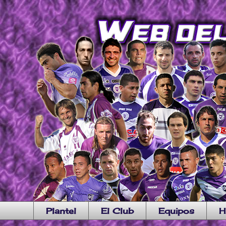
Plantel
El Club
Equipos
H