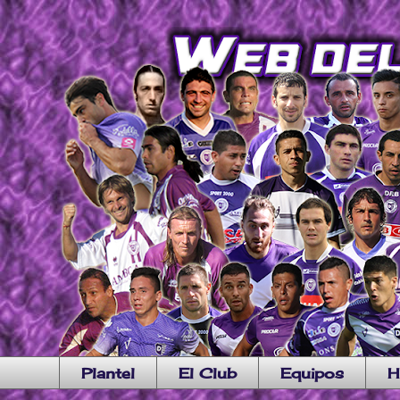
Plantel
El Club
Equipos
H