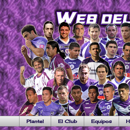
Plantel
El Club
Equipos
H