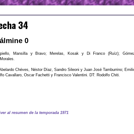
echa 34
Dálmine 0
iello, Mansilla y Bravo; Merelas, Kosak y Di Franco (Ruíz); Góme
 Morales.
belardo Chéves, Néstor Díaz, Sandro Sileoni y Juan José Tamburrino; Emili
fo Cavallaro, Oscar Fachetti y Francisco Valentini. DT: Rodolfo Chiti.
ver al resumen de la temporada 1971