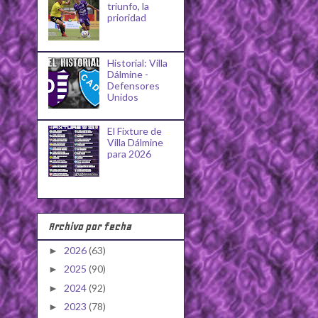
triunfo, la
prioridad
Historial: Villa
Dálmine -
Defensores
Unidos
El Fixture de
Villa Dálmine
para 2026
Archivo por fecha
2026
(63)
►
2025
(90)
►
2024
(92)
►
2023
(78)
►