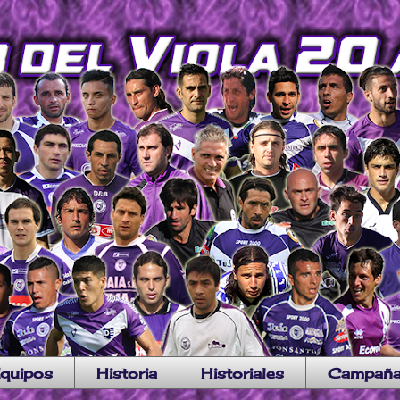
quipos
Historia
Historiales
Campañ