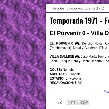
miércoles, 3 de noviembre de 1971
Temporada 1971 - F
El Porvenir 0 - Villa 
EL PORVENIR (0):
Durich; Noya, Cap
(Parchomczuk), Moral y Gutiérrez. DT: J.
VILLA DALMINE (0):
José María Tormo; A
Carini, Enrique Soto y Dante Repetto; Adol
GOLES:
No hubo
ARBITRO:
A. Juanola
ESTADIO:
El Porvenir
RECAUDACION:
$ 242
Vol