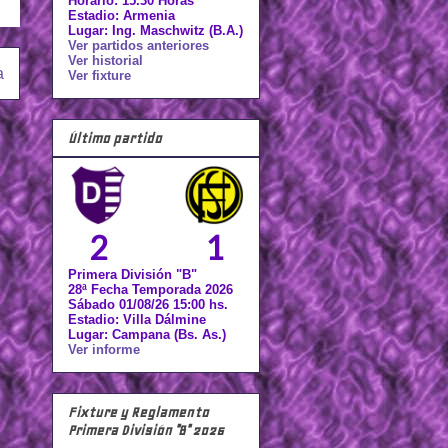
Horario: 15.30 Horas
Estadio: Armenia
Lugar: Ing. Maschwitz (B.A.)
Ver partidos anteriores
Ver historial
a
Ver fixture
Último partido
2
1
Primera División "B"
28ª Fecha Temporada 2026
Sábado 01/08/26 15:00 hs.
Estadio: Villa Dálmine
Lugar: Campana (Bs. As.)
Ver informe
Fixture y Reglamento
Primera División "B" 2026