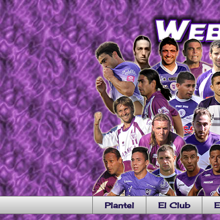
Plantel
El Club
E