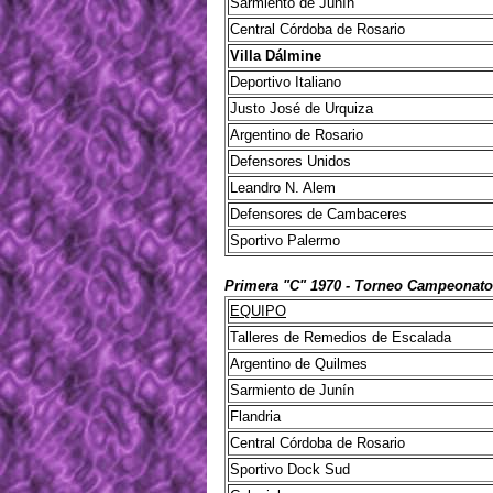
Sarmiento de Junín
Central Córdoba de Rosario
Villa Dálmine
Deportivo Italiano
Justo José de Urquiza
Argentino de Rosario
Defensores Unidos
Leandro N. Alem
Defensores de Cambaceres
Sportivo Palermo
Primera "C" 1970 - Torneo Campeonato
EQUIPO
Talleres de Remedios de Escalada
Argentino de Quilmes
Sarmiento de Junín
Flandria
Central Córdoba de Rosario
Sportivo Dock Sud