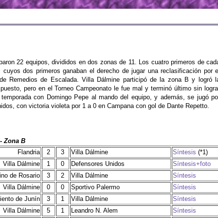
iparon 22 equipos, divididos en dos zonas de 11. Los cuatro primeros de cad
 cuyos dos primeros ganaban el derecho de jugar una reclasificación por e
de Remedios de Escalada. Villa Dálmine participó de la zona B y logró l
 puesto, pero en el Torneo Campeonato le fue mal y terminó último sin logra
tra temporada con Domingo Pepe al mando del equipo, y además, se jugó po
idos, con victoria violeta por 1 a 0 en Campana con gol de Dante Repetto.
- Zona B
Flandria
2
3
Villa Dálmine
Síntesis
(*1)
Villa Dálmine
1
0
Defensores Unidos
Síntesis+foto
ino de Rosario
3
2
Villa Dálmine
Síntesis
Villa Dálmine
0
0
Sportivo Palermo
Síntesis
iento de Junín
3
1
Villa Dálmine
Síntesis
Villa Dálmine
5
1
Leandro N. Alem
Síntesis