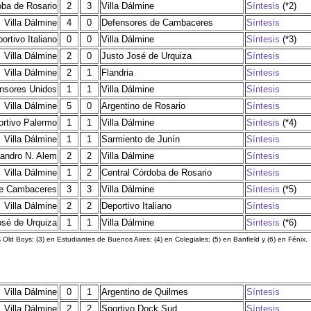
oba de Rosario
2
3
Villa Dálmine
Síntesis
(*2)
Villa Dálmine
4
0
Defensores de Cambaceres
Síntesis
ortivo Italiano
0
0
Villa Dálmine
Síntesis
(*3)
Villa Dálmine
2
0
Justo José de Urquiza
Síntesis
Villa Dálmine
2
1
Flandria
Síntesis
nsores Unidos
1
1
Villa Dálmine
Síntesis
Villa Dálmine
5
0
Argentino de Rosario
Síntesis
ortivo Palermo
1
1
Villa Dálmine
Síntesis
(*4)
Villa Dálmine
1
1
Sarmiento de Junín
Síntesis
andro N. Alem
2
2
Villa Dálmine
Síntesis
Villa Dálmine
1
2
Central Córdoba de Rosario
Síntesis
de Cambaceres
3
3
Villa Dálmine
Síntesis
(*5)
Villa Dálmine
2
2
Deportivo Italiano
Síntesis
osé de Urquiza
1
1
Villa Dálmine
Síntesis
(*6)
 Old Boys; (3) en Estudiantes de Buenos Aires; (4) en Colegiales; (5) en Banfield y (6) en Fénix.
Villa Dálmine
0
1
Argentino de Quilmes
Síntesis
Villa Dálmine
2
2
Sportivo Dock Sud
Síntesis