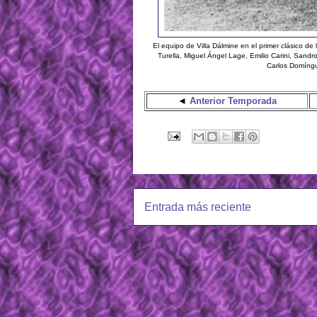
El equipo de Villa Dálmine en el primer clásico de
Turella, Miguel Ángel Lage, Emilio Carini, Sandr
Carlos Domíngu
◄
Anterior Temporada
Entrada más reciente