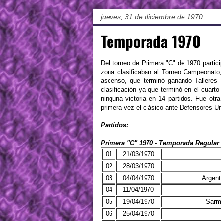
jueves, 31 de diciembre de 1970
Temporada 1970
Del torneo de Primera "C" de 1970 partic
zona clasificaban al Torneo Campeonato,
ascenso, que terminó ganando Talleres 
clasificación ya que terminó en el cuarto
ninguna victoria en 14 partidos. Fue o
primera vez el clásico ante Defensores Un
Partidos:
Primera "C" 1970 - Temporada Regular 
01
21/03/1970
02
28/03/1970
03
04/04/1970
Argent
04
11/04/1970
05
19/04/1970
Sarm
06
25/04/1970