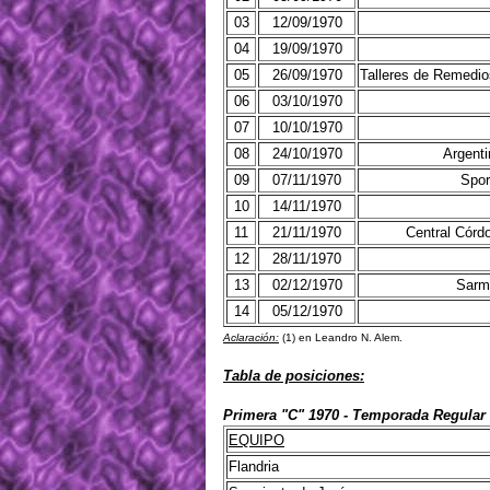
03
12/09/1970
04
19/09/1970
05
26/09/1970
Talleres de Remedi
06
03/10/1970
07
10/10/1970
08
24/10/1970
Argent
09
07/11/1970
Spor
10
14/11/1970
11
21/11/1970
Central Córd
12
28/11/1970
13
02/12/1970
Sarm
14
05/12/1970
Aclaración:
(1) en Leandro N. Alem.
Tabla de posiciones:
Primera "C" 1970 - Temporada Regular 
EQUIPO
Flandria