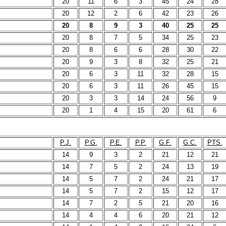
20
11
6
3
45
24
28
20
12
2
6
42
23
26
20
8
9
3
40
25
25
20
8
7
5
34
25
23
20
8
6
6
28
30
22
20
9
3
8
32
25
21
20
6
3
11
32
28
15
20
6
3
11
26
45
15
20
3
3
14
24
56
9
20
1
4
15
20
61
6
P.J.
P.G.
P.E.
P.P.
G.F.
G.C.
PTS.
14
9
3
2
21
12
21
14
7
5
2
24
13
19
14
5
7
2
24
21
17
14
5
7
2
15
12
17
14
7
2
5
21
20
16
14
4
4
6
20
21
12