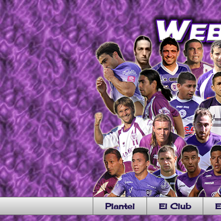
Plantel
El Club
E