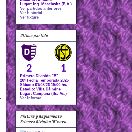
Lugar: Ing. Maschwitz (B.A.)
Ver partidos anteriores
Ver historial
Ver fixture
Último partido
2
1
Primera División "B"
28ª Fecha Temporada 2026
Sábado 01/08/26 15:00 hs.
Estadio: Villa Dálmine
Lugar: Campana (Bs. As.)
Ver informe
Fixture y Reglamento
Primera División "B" 2026