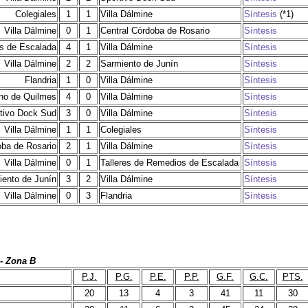
Colegiales
1
1
Villa Dálmine
Síntesis
(*1)
Villa Dálmine
0
1
Central Córdoba de Rosario
Síntesis
os de Escalada
4
1
Villa Dálmine
Síntesis
Villa Dálmine
2
2
Sarmiento de Junín
Síntesis
Flandria
1
0
Villa Dálmine
Síntesis
ino de Quilmes
4
0
Villa Dálmine
Síntesis
tivo Dock Sud
3
0
Villa Dálmine
Síntesis
Villa Dálmine
1
1
Colegiales
Síntesis
oba de Rosario
2
1
Villa Dálmine
Síntesis
Villa Dálmine
0
1
Talleres de Remedios de Escalada
Síntesis
iento de Junín
3
2
Villa Dálmine
Síntesis
Villa Dálmine
0
3
Flandria
Síntesis
- Zona B
P.J.
P.G.
P.E.
P.P.
G.F.
G.C.
PTS.
20
13
4
3
41
11
30