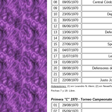
08
09/05/1970
Central Córd
09
16/05/1970
10
23/05/1970
Dep
11
30/05/1970
12
06/06/1970
13
13/06/1970
Defe
14
20/06/1970
15
27/06/1970
Sp
16
04/07/1970
17
11/07/1970
Le
19
01/08/1970
20
08/08/1970
Defensores 
21
15/08/1970
22
22/08/1970
Justo J
Aclaraciones:
(1) en Leandro N. Alem; (2) en Newell's
Fechas 7 y 18: Libre.
Primera "C" 1970 - Torneo Campeonato
01
29/08/1970
02
05/09/1970