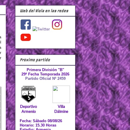
Web del Viola en las redes
a
l
a
r
r
Próximo partido
Primera División "B"
29ª Fecha Temporada 2026
Partido Oficial Nº 2459
Deportivo
Villa
Armenio
Dálmine
Fecha: Sábado 08/08/26
Horario: 15.30 Horas
Estadio: Armenia