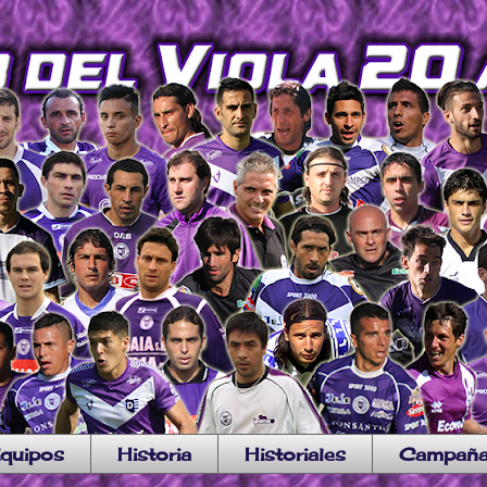
quipos
Historia
Historiales
Campañ