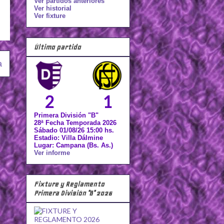
Ver partidos anteriores
Ver historial
Ver fixture
Último partido
a
2
1
Primera División "B"
28ª Fecha Temporada 2026
Sábado 01/08/26 15:00 hs.
Estadio: Villa Dálmine
Lugar: Campana (Bs. As.)
Ver informe
Fixture y Reglamento
Primera División "B" 2026