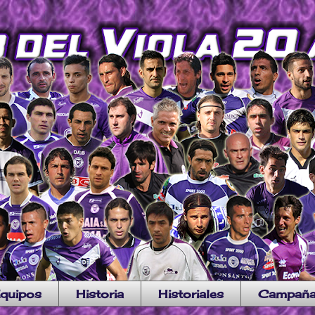
quipos
Historia
Historiales
Campañ