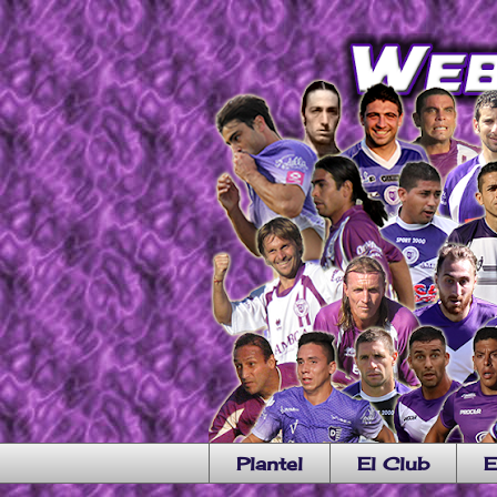
Plantel
El Club
E