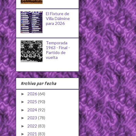
El Fixture de
Villa Dálmine
para 2026
Temporada
1963 - Final -
Partido de
vuelta
Archivo por fecha
2026
(64)
►
2025
(90)
►
2024
(92)
►
2023
(78)
►
2022
(83)
►
2021
(83)
►