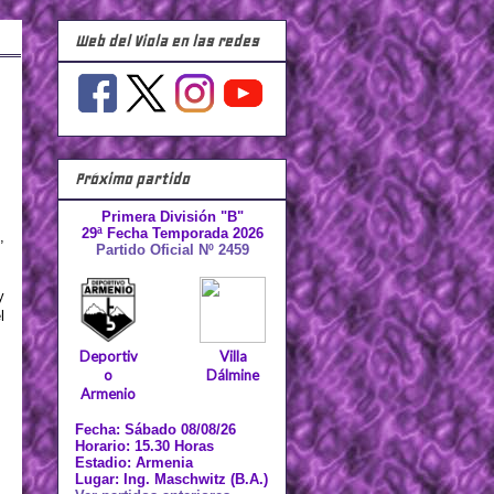
Web del Viola en las redes
Próximo partido
Primera División "B"
29ª Fecha Temporada 2026
,
Partido Oficial Nº 2459
y
l
Deportiv
Villa
o
Dálmine
Armenio
Fecha: Sábado 08/08/26
Horario: 15.30 Horas
Estadio: Armenia
Lugar: Ing. Maschwitz (B.A.)