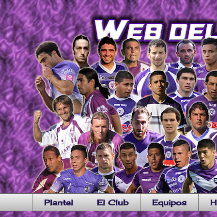
Plantel
El Club
Equipos
H