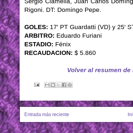
Sergio Ciamella, Juan Carlos Domíng
Rigoni. DT: Domingo Pepe.
GOLES:
17' PT Guardatti (VD) y 25' S
ARBITRO:
Eduardo Furiani
ESTADIO:
Fénix
RECAUDACION:
$ 5.860
Volver al resumen de
Entrada más reciente
In