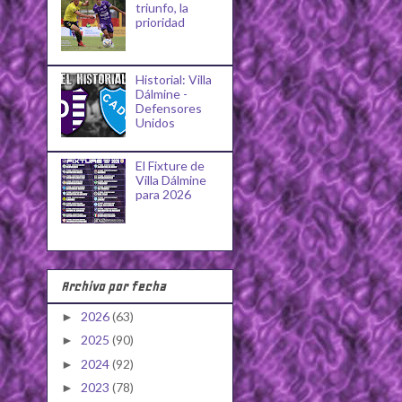
triunfo, la
prioridad
Historial: Villa
Dálmine -
Defensores
Unidos
El Fixture de
Villa Dálmine
para 2026
Archivo por fecha
2026
(63)
►
2025
(90)
►
2024
(92)
►
2023
(78)
►