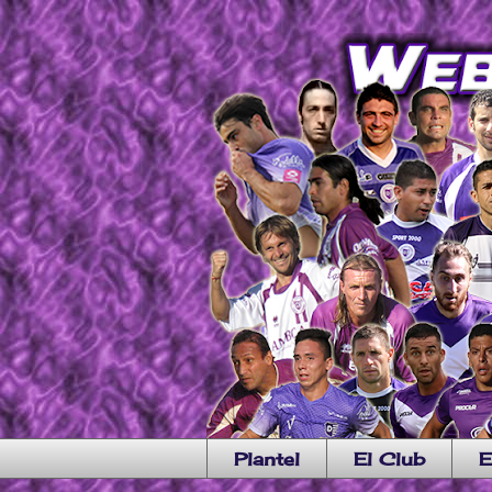
Plantel
El Club
E