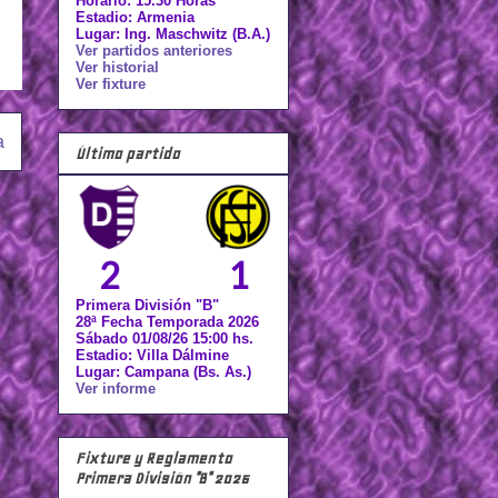
Horario: 15.30 Horas
Estadio: Armenia
Lugar: Ing. Maschwitz (B.A.)
Ver partidos anteriores
Ver historial
Ver fixture
a
Último partido
2
1
Primera División "B"
28ª Fecha Temporada 2026
Sábado 01/08/26 15:00 hs.
Estadio: Villa Dálmine
Lugar: Campana (Bs. As.)
Ver informe
Fixture y Reglamento
Primera División "B" 2026