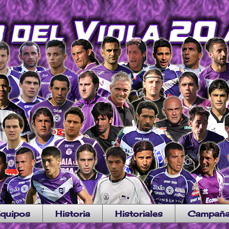
quipos
Historia
Historiales
Campañ