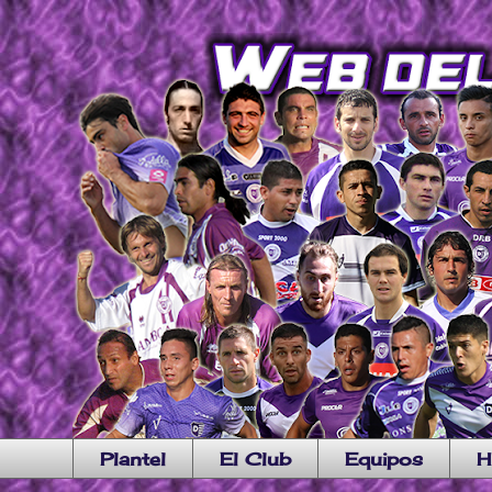
Plantel
El Club
Equipos
H