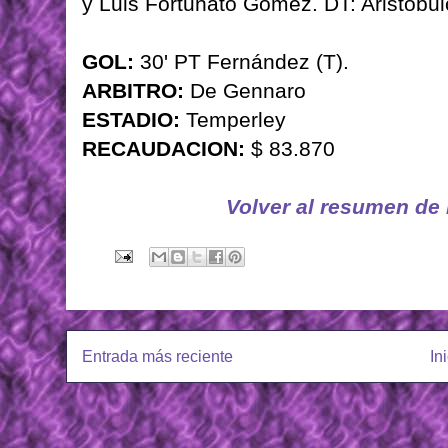
y Luis Fortunato Gómez. DT: Aristóbu
GOL:
30' PT Fernández (T).
ARBITRO:
De Gennaro
ESTADIO:
Temperley
RECAUDACION:
$ 83.870
Volver al resumen de
Entrada más reciente
In