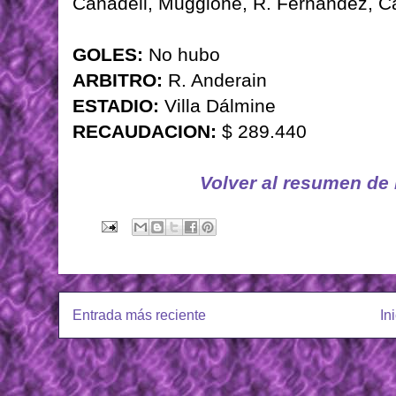
Canadell, Muggione, R. Fernández, Carr
GOLES:
No hubo
ARBITRO:
R. Anderain
ESTADIO:
Villa Dálmine
RECAUDACION:
$ 289.440
Volver al resumen de
Entrada más reciente
In