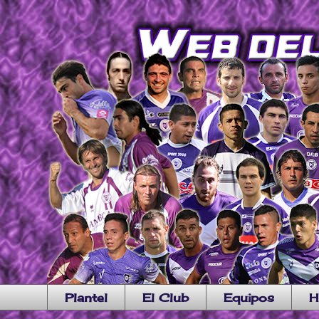
Plantel
El Club
Equipos
H