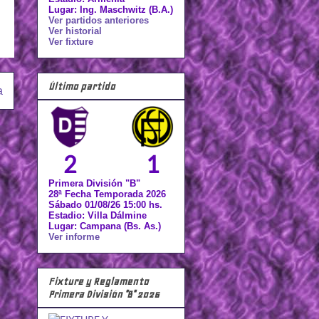
Lugar: Ing. Maschwitz (B.A.)
Ver partidos anteriores
Ver historial
Ver fixture
Último partido
a
2
1
Primera División "B"
28ª Fecha Temporada 2026
Sábado 01/08/26 15:00 hs.
Estadio: Villa Dálmine
Lugar: Campana (Bs. As.)
Ver informe
Fixture y Reglamento
Primera División "B" 2026