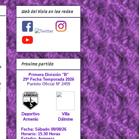
Web del Viola en las redes
Próximo partido
a
Primera División "B"
29ª Fecha Temporada 2026
x
Partido Oficial Nº 2459
:
Deportivo
Villa
Armenio
Dálmine
Fecha: Sábado 08/08/26
Horario: 15.30 Horas
Estadio: Armenia