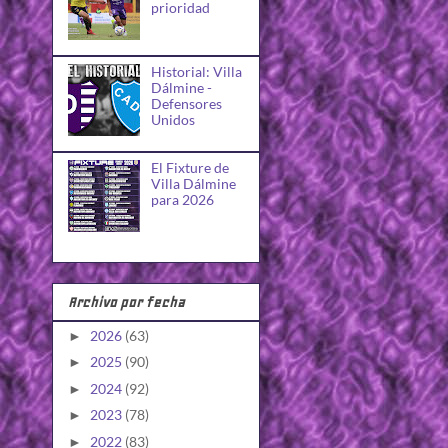
prioridad
Historial: Villa
Dálmine -
Defensores
Unidos
El Fixture de
Villa Dálmine
para 2026
Archivo por fecha
2026
(63)
►
2025
(90)
►
2024
(92)
►
2023
(78)
►
2022
(83)
►