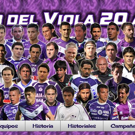
quipos
Historia
Historiales
Campañ