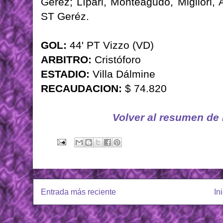
Geréz; Lípari, Monteagudo, Migliori,
ST Geréz.
GOL:
44' PT Vizzo (VD)
ARBITRO:
Cristóforo
ESTADIO:
Villa Dálmine
RECAUDACION:
$ 74.820
Volver al resumen de
Entrada más reciente
In