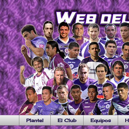
Plantel
El Club
Equipos
H