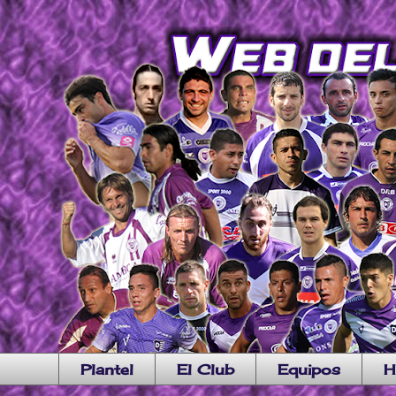
Plantel
El Club
Equipos
H