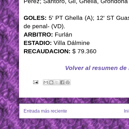
Pérez; Santoro, Gil, Ghella, Grondona
GOLES:
5' PT Ghella (A); 12' ST Gua
de penal- (VD).
ARBITRO:
Furlán
ESTADIO:
Villa Dálmine
RECAUDACION:
$ 79.360
Volver al resumen de
Entrada más reciente
In