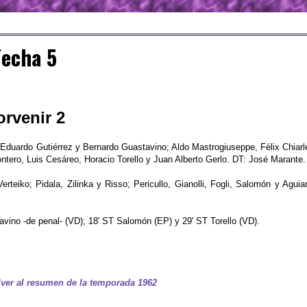
Fecha 5
orvenir 2
; Eduardo Gutiérrez y Bernardo Guastavino; Aldo Mastrogiuseppe, Félix Chiarl
tero, Luis Cesáreo, Horacio Torello y Juan Alberto Gerlo. DT: José Marante.
teiko; Pidala, Zilinka y Risso; Pericullo, Gianolli, Fogli, Salomón y Aguiar
avino -de penal- (VD); 18' ST Salomón (EP) y 29' ST Torello (VD).
ver al resumen de la temporada 1962