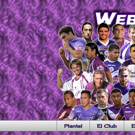
Plantel
El Club
E