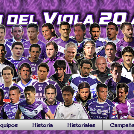
quipos
Historia
Historiales
Campañ