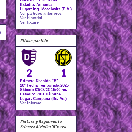
Horario: 15.30 Horas
Estadio: Armenia
Lugar: Ing. Maschwitz (B.A.)
Ver partidos anteriores
Ver historial
Ver fixture
a
Último partido
2
1
Primera División "B"
28ª Fecha Temporada 2026
Sábado 01/08/26 15:00 hs.
Estadio: Villa Dálmine
Lugar: Campana (Bs. As.)
Ver informe
Fixture y Reglamento
Primera División "B" 2026