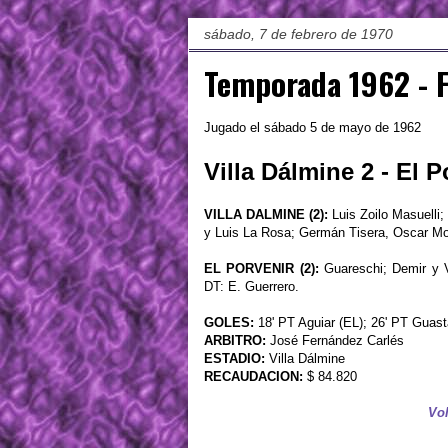
sábado, 7 de febrero de 1970
Temporada 1962 - 
Jugado el sábado 5 de mayo de 1962
Villa Dálmine 2 - El P
VILLA DALMINE (2):
Luis Zoilo Masuelli
y Luis La Rosa; Germán Tisera, Oscar Mon
EL PORVENIR (2):
Guareschi; Demir y Ver
DT: E. Guerrero.
GOLES:
18' PT Aguiar (EL); 26' PT Guast
ARBITRO:
José Fernández Carlés
ESTADIO:
Villa Dálmine
RECAUDACION:
$ 84.820
Vol