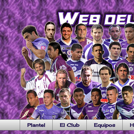
Plantel
El Club
Equipos
H