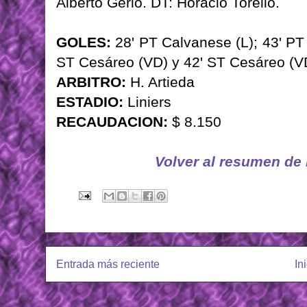
Alberto Gerlo. DT: Horacio Torello.
GOLES:
28' PT Calvanese (L); 43' PT L
ST Cesáreo (VD) y 42' ST Cesáreo (V
ARBITRO:
H. Artieda
ESTADIO:
Liniers
RECAUDACION:
$ 8.150
Volver al resumen de
Entrada más reciente
In