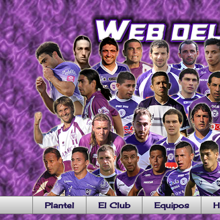
Plantel
El Club
Equipos
H