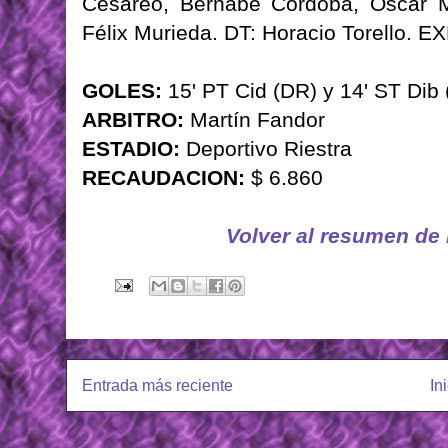
Cesáreo, Bernabé Córdoba, Oscar M
Félix Murieda. DT: Horacio Torello.
GOLES:
15' PT Cid (DR) y 14' ST Dib 
ARBITRO:
Martín Fandor
ESTADIO:
Deportivo Riestra
RECAUDACION:
$ 6.860
Volver al resumen de
Entrada más reciente
In