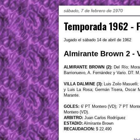
sábado, 7 de febrero de 1970
Temporada 1962 - 
Jugado el sábado 14 de abril de 1962
Almirante Brown 2 - V
ALMIRANTE BROWN (2):
Del Río; Moral
Barrionuevo, A. Fernández y Vario. DT: M
VILLA DALMINE (3):
Luis Zoilo Masuelli;
y Luis La Rosa; Germán Tisera, Oscar 
Marante.
GOLES:
6' PT Montero (VD); 7' PT Monte
Montero (VD).
ARBITRO:
Juan Carlos Rodríguez
ESTADIO:
Almirante Brown
RECAUDACION:
$ 22.490