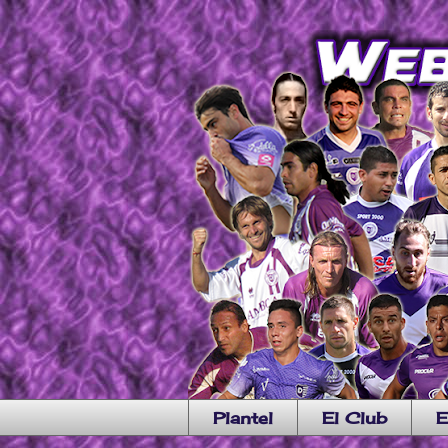
Plantel
El Club
E