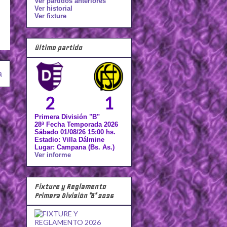
Ver partidos anteriores
Ver historial
Ver fixture
Último partido
a
2
1
Primera División "B"
28ª Fecha Temporada 2026
Sábado 01/08/26 15:00 hs.
Estadio: Villa Dálmine
Lugar: Campana (Bs. As.)
Ver informe
Fixture y Reglamento
Primera División "B" 2026