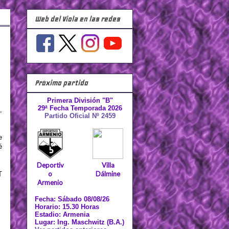
Web del Viola en las redes
Próximo partido
Primera División "B"
29ª Fecha Temporada 2026
,
Partido Oficial Nº 2459
e
é
Deportiv
Villa
o
Dálmine
T
Armenio
Fecha: Sábado 08/08/26
Horario: 15.30 Horas
Estadio: Armenia
Lugar: Ing. Maschwitz (B.A.)