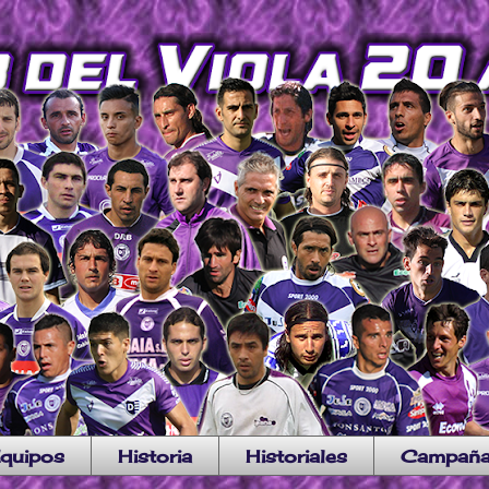
quipos
Historia
Historiales
Campañ