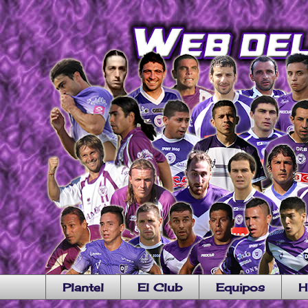
Plantel
El Club
Equipos
H