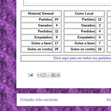
Historial General
Como Local
Partidos
24
Partidos
12
Ganados
4
Ganados
2
Perdidos
11
Perdidos
4
Empatados
9
Empatados
6
Goles a favor
17
Goles a favor
7
Goles en contra
29
Goles en contra
10
Click aquí para ver todos los partido
Actualizado: 19/08/23
Entrada más reciente
In