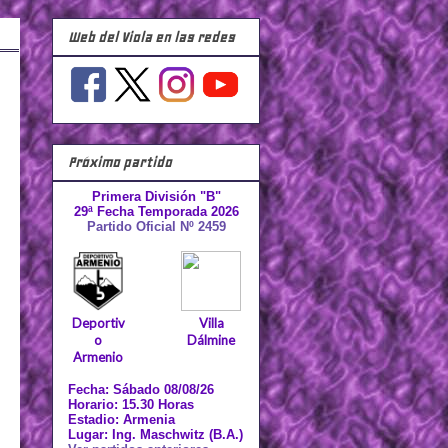
Web del Viola en las redes
Próximo partido
Primera División "B"
29ª Fecha Temporada 2026
Partido Oficial Nº 2459
Deportiv
Villa
o
Dálmine
Armenio
Fecha: Sábado 08/08/26
Horario: 15.30 Horas
Estadio: Armenia
Lugar: Ing. Maschwitz (B.A.)