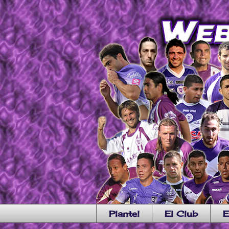
Plantel
El Club
E