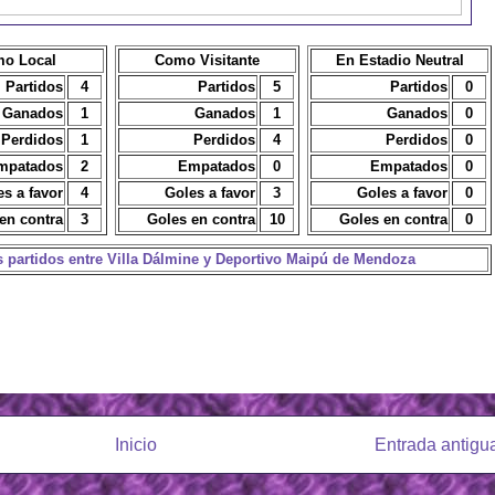
o Local
Como Visitante
En Estadio Neutral
Partidos
4
Partidos
5
Partidos
0
Ganados
1
Ganados
1
Ganados
0
Perdidos
1
Perdidos
4
Perdidos
0
mpatados
2
Empatados
0
Empatados
0
es a favor
4
Goles a favor
3
Goles a favor
0
en contra
3
Goles en contra
10
Goles en contra
0
os partidos entre Villa Dálmine y Deportivo Maipú de Mendoza
Inicio
Entrada antigu