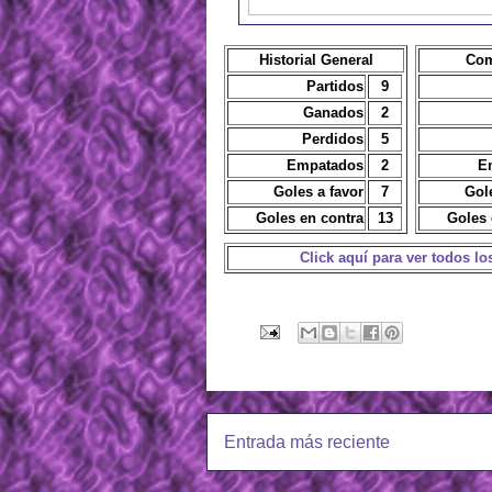
Historial General
Com
Partidos
9
Ganados
2
Perdidos
5
Empatados
2
E
Goles a favor
7
Gol
Goles en contra
13
Goles 
Click aquí para ver todos l
Actualizado: 02/10/23
Entrada más reciente