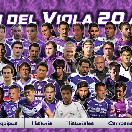
quipos
Historia
Historiales
Campañ