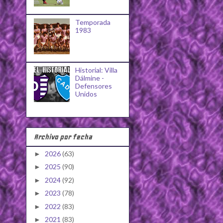
Temporada
1983
Historial: Villa
Dálmine -
Defensores
Unidos
Archivo por fecha
2026
(63)
►
2025
(90)
►
2024
(92)
►
2023
(78)
►
2022
(83)
►
2021
(83)
►