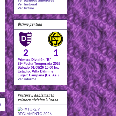
Ver partidos anteriores
Ver historial
Ver fixture
Último partido
2
1
Primera División "B"
28ª Fecha Temporada 2026
Sábado 01/08/26 15:00 hs.
Estadio: Villa Dálmine
Lugar: Campana (Bs. As.)
Ver informe
Fixture y Reglamento
Primera División "B" 2026
a