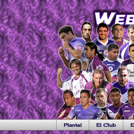
Plantel
El Club
E