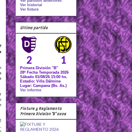
Ver partidos anteriores
Ver historial
Ver fixture
Último partido
7
a
2
1
n
Primera División "B"
28ª Fecha Temporada 2026
a
Sábado 01/08/26 15:00 hs.
a
Estadio: Villa Dálmine
Lugar: Campana (Bs. As.)
Ver informe
r
o
e
Fixture y Reglamento
Primera División "B" 2026
2
,
o