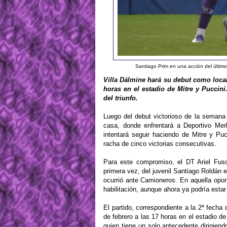
Santiago Prim en una acción del últim
Villa Dálmine hará su debut como local
horas en el estadio de Mitre y Puccin
del triunfo.
Luego del debut victorioso de la semana
casa, donde enfrentará a Deportivo Mer
intentará seguir haciendo de Mitre y Pu
racha de cinco victorias consecutivas.
Para este compromiso, el DT Ariel Fusca
primera vez, del juvenil Santiago Roldán 
ocurrió ante Camioneros. En aquella oport
habilitación, aunque ahora ya podría estar
El partido, correspondiente a la 2ª fech
de febrero a las 17 horas en el estadio de 
quien tiene un solo antecedente dirigiendo