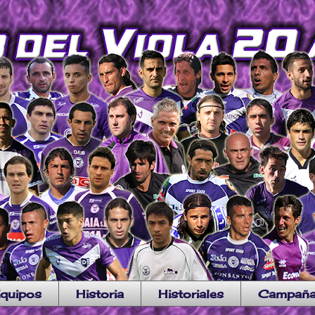
quipos
Historia
Historiales
Campañ