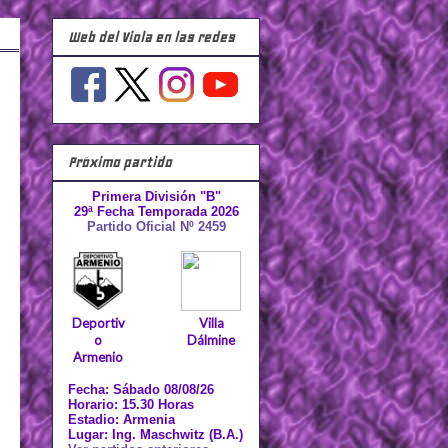
Web del Viola en las redes
Próximo partido
Primera División "B"
29ª Fecha Temporada 2026
Partido Oficial Nº 2459
Deportiv
Villa
o
Dálmine
Armenio
Fecha: Sábado 08/08/26
Horario: 15.30 Horas
Estadio: Armenia
Lugar: Ing. Maschwitz (B.A.)