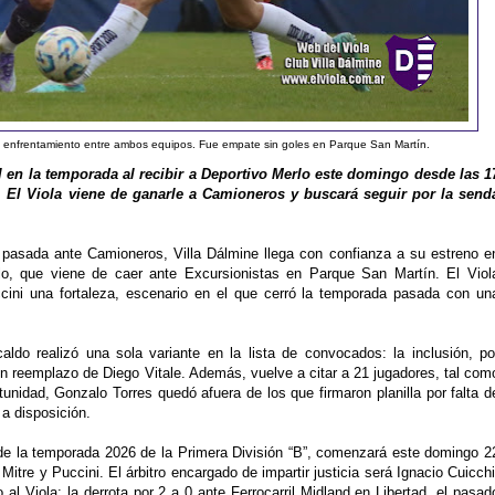
o enfrentamiento entre ambos equipos. Fue empate sin goles en Parque San Martín.
 en la temporada al recibir a Deportivo Merlo este domingo desde las 1
i. El Viola viene de ganarle a Camioneros y buscará seguir por la send
 pasada ante Camioneros, Villa Dálmine llega con confianza a su estreno e
lo, que viene de caer ante Excursionistas en Parque San Martín. El Viol
ccini una fortaleza, escenario en el que cerró la temporada pasada con un
ldo realizó una sola variante en la lista de convocados: la inclusión, po
en reemplazo de Diego Vitale. Además, vuelve a citar a 21 jugadores, tal com
unidad, Gonzalo Torres quedó afuera de los que firmaron planilla por falta d
 a disposición.
a de la temporada 2026 de la Primera División “B”, comenzará este domingo 2
Mitre y Puccini. El árbitro encargado de impartir justicia será Ignacio Cuicchi
 al Viola: la derrota por 2 a 0 ante Ferrocarril Midland en Libertad, el pasad