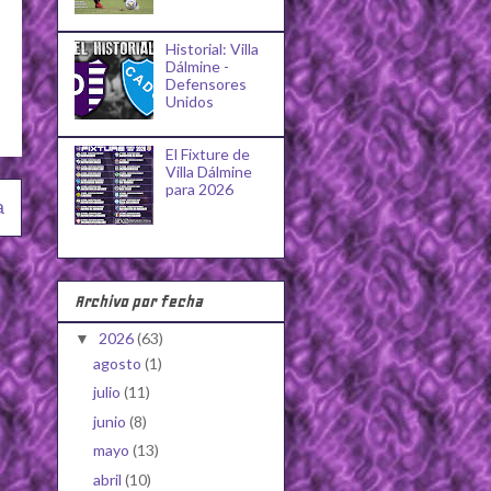
Historial: Villa
Dálmine -
Defensores
Unidos
El Fixture de
Villa Dálmine
para 2026
a
Archivo por fecha
2026
(63)
▼
agosto
(1)
julio
(11)
junio
(8)
mayo
(13)
abril
(10)