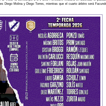
es Diego Molina y Diego Torres, mientras que el cuarto árbitro será Facund