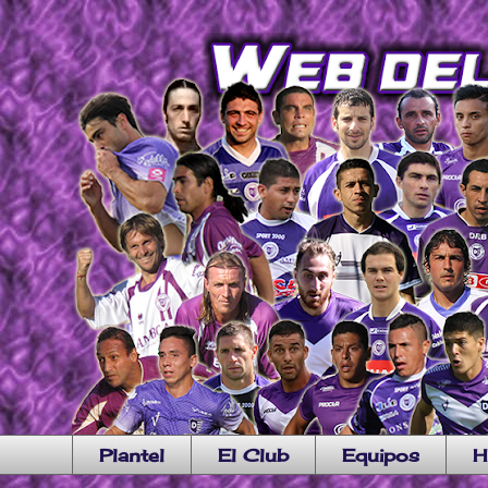
Plantel
El Club
Equipos
H