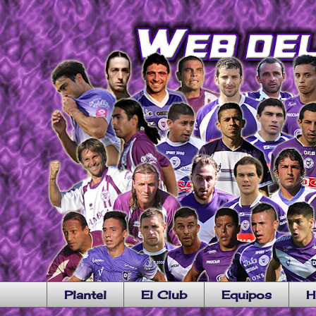
Plantel
El Club
Equipos
H