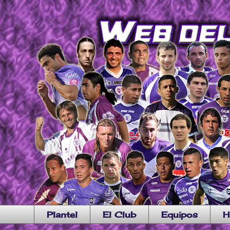
Plantel
El Club
Equipos
H