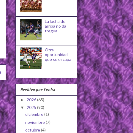
La lucha de
arriba no da
tregua
Otra
oportunidad
que se escapa
a
Archivo por fecha
2026
(65)
►
2025
(90)
▼
diciembre
(1)
noviembre
(7)
octubre
(4)