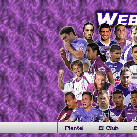
Plantel
El Club
E