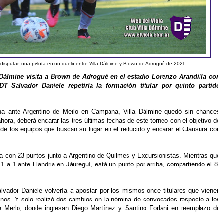
disputan una pelota en un duelo entre Villa Dálmine y Brown de Adrogué de 2021.
 Dálmine visita a Brown de Adrogué en el estadio Lorenzo Arandilla co
T Salvador Daniele repetiría la formación titular por quinto partid
ana ante Argentino de Merlo en Campana, Villa Dálmine quedó sin chance
hora, deberá encarar las tres últimas fechas de este torneo con el objetivo d
de los equipos que buscan su lugar en el reducido y encarar el Clausura co
la con 23 puntos junto a Argentino de Quilmes y Excursionistas. Mientras qu
 a 1 ante Flandria en Jáureguí, está un punto por arriba, compartiendo el 8
lvador Daniele volvería a apostar por los mismos once titulares que viene
iones. Y solo realizó dos cambios en la nómina de convocados respecto a lo
e Merlo, donde ingresan Diego Martínez y Santino Forlani en reemplazo d
.