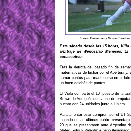
Franco Costantino y Nicolás Sánchez 
Este sábado desde las 15 horas, Villa
arbitraje de Wenceslao Meneses. El D
consecutivo.
Tras la derrota del pasado fin de sem
matemáticas de luchar por el Apertura y, a
sumar puntos para mantenerse en el lote 
un buen colchón de puntos.
El Viola comparte el 10º puesto de la tab
Brown de Adrogué, que viene de empatar 1
puesto con 24 unidades junto a Liniers.
Para afrontar este compromiso, el DT Sa
jugando en las últimas cuatro presentac
20 que se presentaron ante Argentino d
Mateo Solís y Valentín Albano (lesionado)