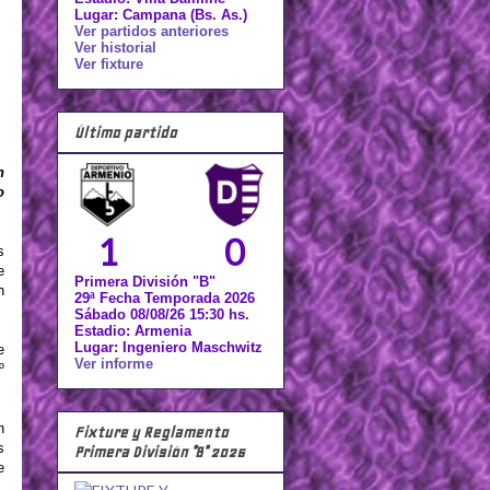
Lugar: Campana (Bs. As.)
Ver partidos anteriores
Ver historial
Ver fixture
Último partido
n
o
1
0
s
e
Primera División "B"
n
29ª Fecha Temporada 2026
Sábado 08/08/26 15:30 hs.
Estadio: Armenia
Lugar: Ingeniero Maschwitz
e
Ver informe
º
n
Fixture y Reglamento
s
Primera División "B" 2026
e