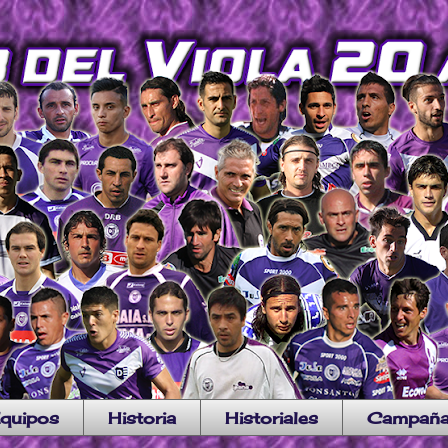
quipos
Historia
Historiales
Campañ