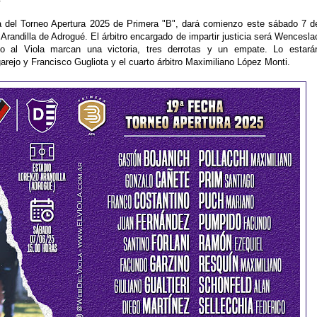
cha del Torneo Apertura 2025 de Primera "B", dará comienzo este sábado 7 d
 Arandilla de Adrogué. El árbitro encargado de impartir justicia será Wencesla
o al Viola marcan una victoria, tres derrotas y un empate. Lo estará
ejo y Francisco Gugliota y el cuarto árbitro Maximiliano López Monti.