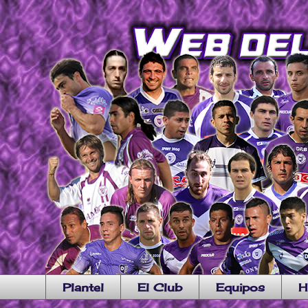
Plantel
El Club
Equipos
H