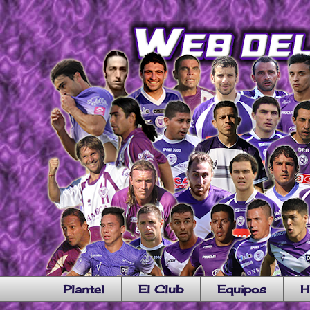
Plantel
El Club
Equipos
H