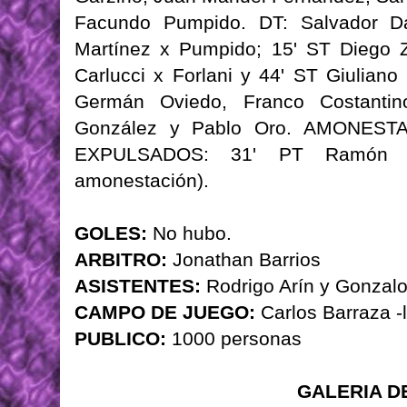
Facundo Pumpido. DT: Salvador D
Martínez x Pumpido; 15' ST Diego Z
Carlucci x Forlani y 44' ST Giulian
Germán Oviedo, Franco Costantin
González y Pablo Oro. AMONESTAD
EXPULSADOS: 31' PT Ramón y
amonestación).
GOLES:
No hubo.
ARBITRO:
Jonathan Barrios
ASISTENTES:
Rodrigo Arín y Gonzal
CAMPO DE JUEGO:
Carlos Barraza -l
PUBLICO:
1000 personas
GALERIA D