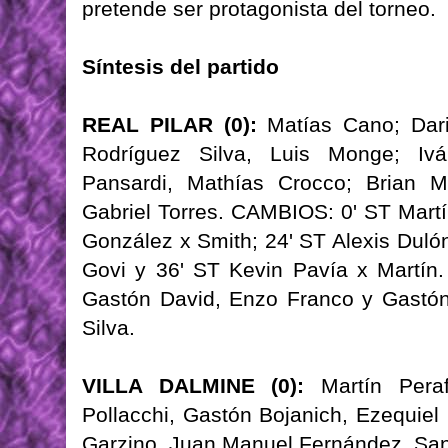
pretende ser protagonista del torneo.
Síntesis del partido
REAL PILAR (0):
Matías Cano; Dari
Rodríguez Silva, Luis Monge; Iv
Pansardi, Mathías Crocco; Brian M
Gabriel Torres. CAMBIOS: 0' ST Mart
González x Smith; 24' ST Alexis Duló
Govi y 36' ST Kevin Pavía x Martí
Gastón David, Enzo Franco y Gast
Silva.
VILLA DALMINE (0):
Martín Peraf
Pollacchi, Gastón Bojanich, Ezequie
Garzino, Juan Manuel Fernández, Sant