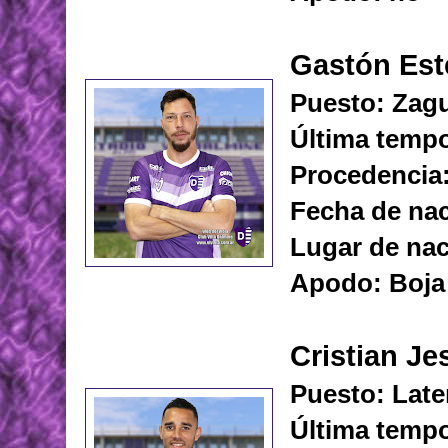
Gastón Est
Puesto: Zagu
Última tempo
Procedencia
Fecha de nac
Lugar de nac
Apodo: Boja
Cristian Je
Puesto: Late
Última temp