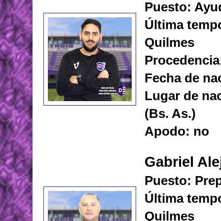
Puesto: Ayu
Última tempo
Quilmes
Procedencia:
Fecha de nac
Lugar de nac
(Bs. As.)
Apodo: no
Gabriel Al
Puesto: Prep
Última tempo
Quilmes