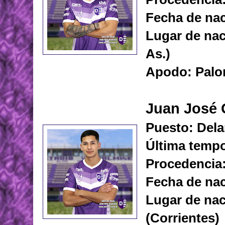
Fecha de nac
Lugar de na
As.)
Apodo: Pal
Juan José 
Puesto: Dela
Última tempo
Procedencia:
Fecha de nac
Lugar de na
(Corrientes)