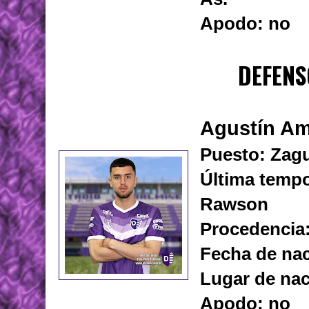
Apodo: no
DEFENS
Agustín A
Puesto: Zagu
Última temp
Rawson
Procedencia
Fecha de nac
Lugar de nac
Apodo: no