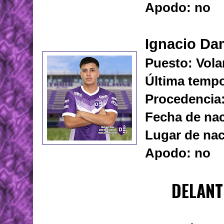
Apodo: no
Ignacio Dam
Puesto: Vola
Última tempo
Procedencia:
Fecha de nac
Lugar de nac
Apodo: no
DELANT