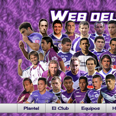
Plantel
El Club
Equipos
H