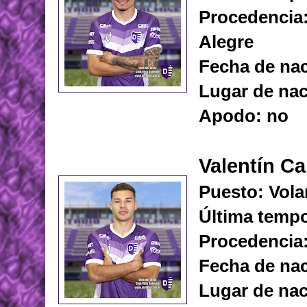
Procedencia:
Alegre
Fecha de nac
Lugar de nac
Apodo: no
Valentín Ca
Puesto: Vola
Última tempo
Procedencia:
Fecha de nac
Lugar de nac