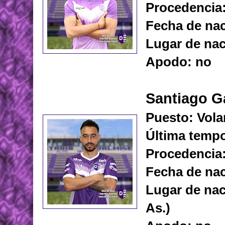
Procedencia
Fecha de nac
Lugar de nac
Apodo: no
Santiago G
Puesto: Vola
Última tempo
Procedencia
Fecha de nac
Lugar de na
As.)