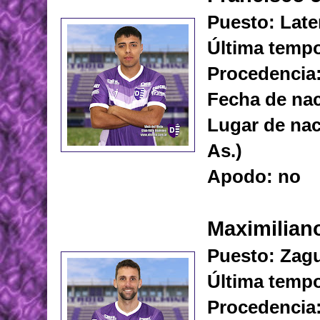
Puesto: Late
Última tempo
Procedencia:
Fecha de nac
Lugar de nac
As.)
Apodo: no
Maximiliano
Puesto: Zagu
Última tempo
Procedencia: