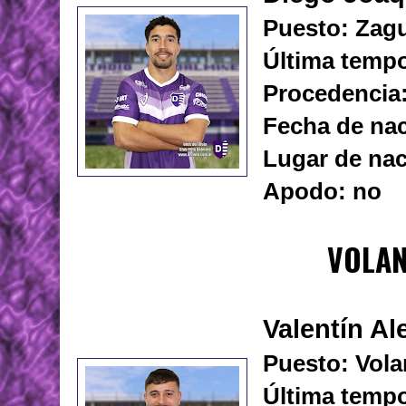
Puesto: Zagu
Última temp
Procedencia
Fecha de nac
Lugar de nac
Apodo: no
VOLAN
Valentín Al
Puesto: Vola
Última tempo