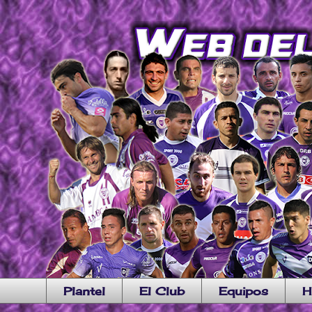
Plantel
El Club
Equipos
H