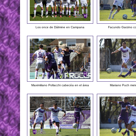
Los once de Dálmine en Campana
Facundo Garzino co
Maximiliano Pollacchi cabecéa en el área
Mariano Puch met