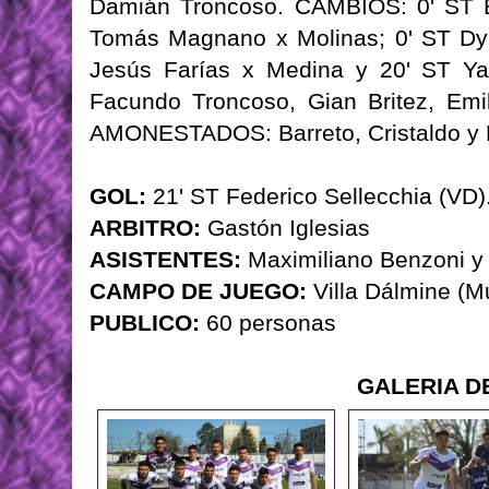
Damián Troncoso. CAMBIOS: 0' ST Br
Tomás Magnano x Molinas; 0' ST Dyl
Jesús Farías x Medina y 20' ST Y
Facundo Troncoso, Gian Britez, Emi
AMONESTADOS: Barreto, Cristaldo y
GOL:
21' ST Federico Sellecchia (VD)
ARBITRO:
Gastón Iglesias
ASISTENTES:
Maximiliano Benzoni y 
CAMPO DE JUEGO:
Villa Dálmine (M
PUBLICO:
60 personas
GALERIA D