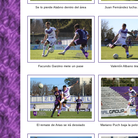
Se lo pierde Alabno dentro del área
Juan Fernández lucha 
Facundo Garzino mete un pase
Valentín Albano tir
El remate de Arias se irá desviado
Mariano Puch baja la pelo