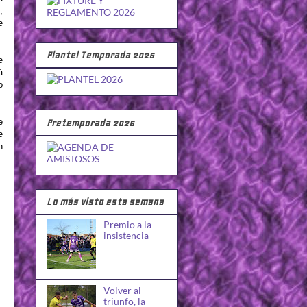
,
e
Plantel Temporada 2026
e
á
o
e
Pretemporada 2026
e
n
Lo más visto esta semana
Premio a la
insistencia
Volver al
triunfo, la