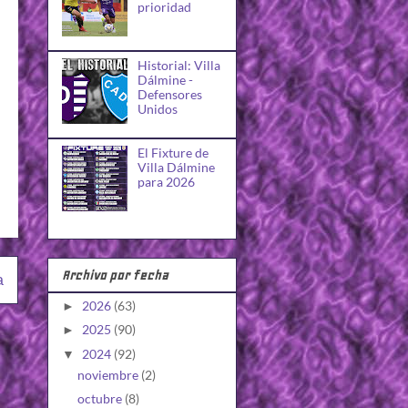
prioridad
Historial: Villa
Dálmine -
Defensores
Unidos
El Fixture de
Villa Dálmine
para 2026
Archivo por fecha
a
2026
(63)
►
2025
(90)
►
2024
(92)
▼
noviembre
(2)
octubre
(8)