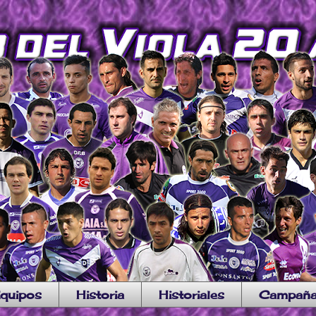
quipos
Historia
Historiales
Campañ