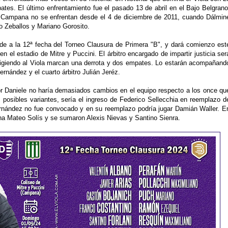
pates. El último enfrentamiento fue el pasado 13 de abril en el Bajo Belgrano
 Campana no se enfrentan desde el 4 de diciembre de 2011, cuando Dálmin
o Zeballos y Mariano Gorosito.
nde a la 12ª fecha del Torneo Clausura de Primera "B", y dará comienzo est
 el estadio de Mitre y Puccini. El árbitro encargado de impartir justicia ser
irigiendo al Viola marcan una derrota y dos empates. Lo estarán acompañand
rnández y el cuarto árbitro Julián Jeréz.
dor Daniele no haría demasiados cambios en el equipo respecto a los once qu
posibles variantes, sería el ingreso de Federico Sellecchia en reemplazo d
rnández no fue convocado y en su reemplazo podría jugar Damián Waller. E
na Mateo Solís y se sumaron Alexis Nievas y Santino Sienra.