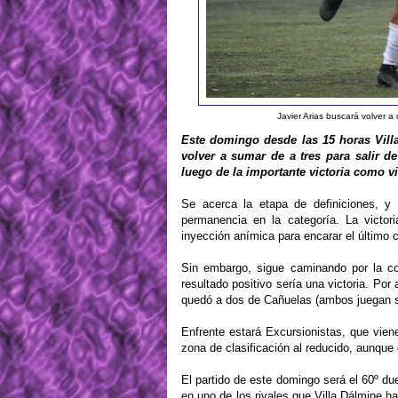
Javier Arias buscará volver a 
Este domingo desde las 15 horas Villa
volver a sumar de a tres para salir d
luego de la importante victoria como v
Se acerca la etapa de definiciones, y 
permanencia en la categoría. La victo
inyección anímica para encarar el último 
Sin embargo, sigue caminando por la cor
resultado positivo sería una victoria. Por
quedó a dos de Cañuelas (ambos juegan su
Enfrente estará Excursionistas, que vie
zona de clasificación al reducido, aunque 
El partido de este domingo será el 60º du
en uno de los rivales que Villa Dálmine h