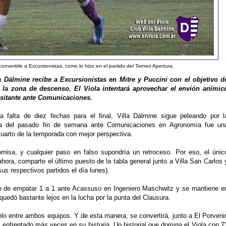
convertirle a Excursionistas, como lo hizo en el partido del Torneo Apertura.
 Dálmine recibe a Excursionistas en Mitre y Puccini con el objetivo d
e la zona de descenso. El Viola intentará aprovechar el envión anímic
isitante ante Comunicaciones.
a falta de diez fechas para el final, Villa Dálmine sigue peleando por l
ria del pasado fin de semana ante Comunicaciones en Agronomía fue un
cuarto de la temporada con mejor perspectiva.
nisa, y cualquier paso en falso supondría un retroceso. Por eso, el únic
 ahora, comparte el último puesto de la tabla general junto a Villa San Carlos 
s respectivos partidos el día lunes).
ne de empatar 1 a 1 ante Acassuso en Ingeniero Maschwitz y se mantiene e
quedó bastante lejos en la lucha por la punta del Clausura.
elo entre ambos equipos. Y de esta manera, se convertirá, junto a El Porvenir
a enfrentado más veces en su historia. Un historial que domina el Viola con 2