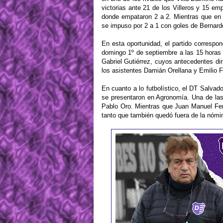
victorias ante 21 de los Villeros y 15 em
donde empataron 2 a 2. Mientras que en
se impuso por 2 a 1 con goles de Bernard
En esta oportunidad, el partido correspo
domingo 1º de septiembre a las 15 horas en
Gabriel Gutiérrez, cuyos antecedentes d
los asistentes Damián Orellana y Emilio Fe
En cuanto a lo futbolístico, el DT Salva
se presentaron en Agronomía. Una de las 
Pablo Oro. Mientras que Juan Manuel Fe
tanto que también quedó fuera de la nómi