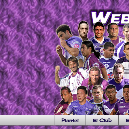
Plantel
El Club
E