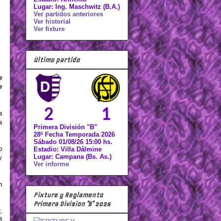
Lugar: Ing. Maschwitz (B.A.)
Ver partidos anteriores
Ver historial
Ver fixture
Último partido
e
o
2
1
a
a
Primera División "B"
28ª Fecha Temporada 2026
Sábado 01/08/26 15:00 hs.
o
Estadio: Villa Dálmine
Lugar: Campana (Bs. As.)
y
Ver informe
n
Fixture y Reglamento
Primera División "B" 2026
,
3