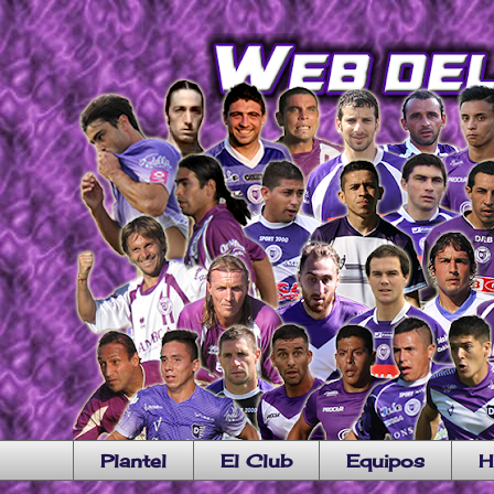
Plantel
El Club
Equipos
H