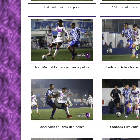
Javier Arias mete un pase
Valentín Albano co
Juan Manuel Fernández con la pelota
Federico Sellecchia va
Javier Arias aguanta una pelota
Santiago Prim entró