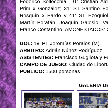
Federico Sellecchia. DT: Cristian A
Prim x González; 31' ST Santino For
Resquín x Pardo y 41' ST Ezequi
Martín Perafán, Joaquín Galesio, Va
Franco Costantino. AMONESTADOS: G
GOL:
19' PT Jeremías Perales (M).
ARBITRO:
Adrián Núñez Rodríguez
ASISTENTES:
Francisco Gugliota y F
CAMPO DE JUEGO:
Ciudad de Liberta
PUBLICO:
1500 personas
GALERIA D