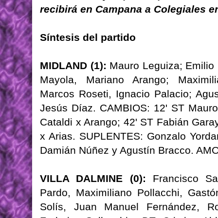
recibirá en Campana a Colegiales e
Síntesis del partido
MIDLAND (1):
Mauro Leguiza; Emilio 
Mayola, Mariano Arango; Maximili
Marcos Roseti, Ignacio Palacio; Agus
Jesús Díaz. CAMBIOS: 12' ST Mauro F
Cataldi x Arango; 42' ST Fabián Gara
x Arias. SUPLENTES: Gonzalo Yorda
Damián Núñez y Agustín Bracco. AM
VILLA DALMINE (0):
Francisco Sal
Pardo, Maximiliano Pollacchi, Gastó
Solís, Juan Manuel Fernández, Ro