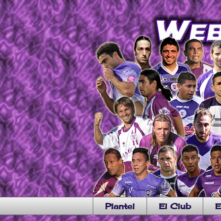
Plantel
El Club
E