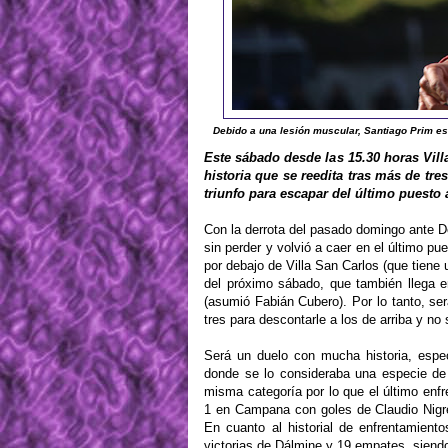
Debido a una lesión muscular, Santiago Prim es
Este sábado desde las 15.30 horas Vil
historia que se reedita tras más de tr
triunfo para escapar del último puesto a
Con la derrota del pasado domingo ante De
sin perder y volvió a caer en el último pu
por debajo de Villa San Carlos (que tiene u
del próximo sábado, que también llega 
(asumió Fabián Cubero). Por lo tanto, se
tres para descontarle a los de arriba y n
Será un duelo con mucha historia, espe
donde se lo consideraba una especie de
misma categoría por lo que el último en
1 en Campana con goles de Claudio Nigret
En cuanto al historial de enfrentamient
victorias de Dálmine y 19 empates, siendo 