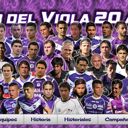
quipos
Historia
Historiales
Campañ