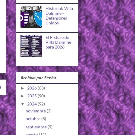
Historial: Villa
Dálmine -
Defensores
Unidos
El Fixture de
Villa Dálmine
para 2026
Archivo por fecha
a
2026
(63)
►
2025
(90)
►
2024
(92)
▼
noviembre
(2)
octubre
(8)
septiembre
(9)
agosto
(11)