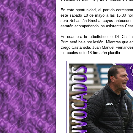
En esta oportunidad, el partido corresp
este sábado 18 de mayo a las 15.30 horas
será Sebastián Bresba, cuyos antecedente
estarán acompañando los asistentes César
En cuanto a lo futbolístico, el DT Cristi
Prim será baja por lesión. Mientras que e
Diego Castañeda, Juan Manuel Fernández 
los cuales solo 18 firmarán planilla.