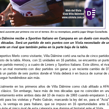
tará ausente por primera vez en el torneo. En su reemplazo, podría jugar Diego Castañeda.
la Dálmine recibe a Sportivo Italiano en Campana en un duelo con much
es décadas. Será un partido de seis puntos con un Viola necesitado de u
nte un rival que también pelea en la parte baja de la tabla.
portivo Merlo como visitante, Villa Dálmine cortó una racha de cinco partido
esto de la tabla. Ahora, con 11 unidades en 16 partidos, se encuentra un punt
n partido menos) y a cuatro de Liniers y Sportivo Italiano. Este último, el riva
en un mal momento con diez partidos sin ganar y un reciente cambio de D
rá un partido de seis puntos donde el Viola deberá ir en busca de sumar de 
o seguir hundiéndose aún más.
cialmente en los primeros años de Villa Dálmine como club afiliado a AFA
 clásico. Sin embargo, hace más de tres décadas que no coinciden en un
frentamiento entre ambos data del 10 de marzo de 1993 cuando empataron 1 
ti para los violetas y Pedro Galván, marcando la ley del ex, para el "Acia"
os, la ventaja es para Italiano, que se impuso en 16 oportunidades ante 1
éste el único rival de esta categoría que domina el historial ante el Viola.