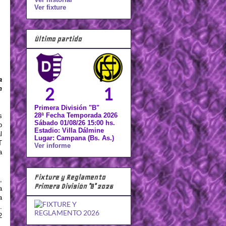
Ver fixture
Último partido
a
2
1
n
Primera División "B"
28ª Fecha Temporada 2026
s
Sábado 01/08/26 15:00 hs.
o
Estadio: Villa Dálmine
l
Lugar: Campana (Bs. As.)
T
Ver informe
a
Fixture y Reglamento
,
Primera División "B" 2026
a
a
.
2