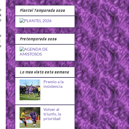
o
Plantel Temporada 2026
a
o
o
Pretemporada 2026
:
e
Lo más visto esta semana
Premio a la
insistencia
Volver al
triunfo, la
prioridad