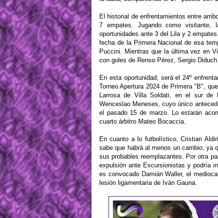
El historial de enfrentamientos entre amb
7 empates. Jugando como visitante, 
oportunidades ante 3 del Lila y 2 empates.
fecha de la Primera Nacional de esa temp
Puccini. Mientras que la última vez en Vi
con goles de Renso Pérez, Sergio Diduch
En esta oportunidad, será el 24º enfrent
Torneo Apertura 2024 de Primera "B", que 
Larrosa de Villa Soldati, en el sur de 
Wenceslao Meneses, cuyo único antecedent
el pasado 15 de marzo. Lo estarán acom
cuarto árbitro Mateo Bocaccia.
En cuanto a lo futbolístico, Cristian Ald
sabe que habrá al menos un cambio, ya q
sus probables reemplazantes. Por otra par
expulsión ante Excursionistas y podría i
es convocado Damián Waller, el mediocam
lesión ligamentaria de Iván Gauna.