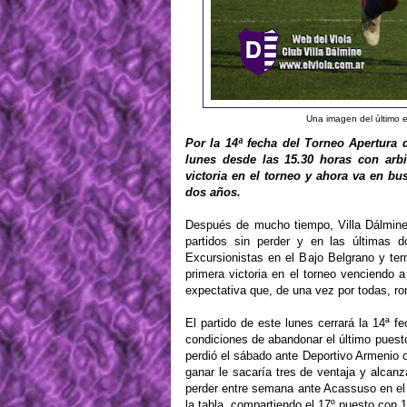
Una imagen del último 
Por la 14ª fecha del Torneo Apertura d
lunes desde las 15.30 horas con arb
victoria en el torneo y ahora va en b
dos años.
Después de mucho tiempo, Villa Dálmine 
partidos sin perder y en las últimas d
Excursionistas en el Bajo Belgrano y te
primera victoria en el torneo venciendo 
expectativa que, de una vez por todas, r
El partido de este lunes cerrará la 14ª f
condiciones de abandonar el último puesto
perdió el sábado ante Deportivo Armenio c
ganar le sacaría tres de ventaja y alcanz
perder entre semana ante Acassuso en el p
la tabla, compartiendo el 17º puesto con 1