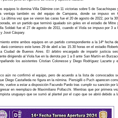
os equipos lo domina Villa Dálmine con 11 victorias sobre 5 de Sacachispas 
la ventaja también es del equipo de Campana, donde se impuso en 
 La última vez que se vieron las caras fue el 20 de agosto de 2022, por la 30
orada, en un partido que terminó igualado sin goles en el estadio de Mitre 
lla Soldati fue el 27 de agosto de 2011, cuando el Viola se impuso por 3 a 
 y José Cáspary.
amiento entre ambos equipos en un partido correspondiente a la 14ª fecha de
dará comienzo este lunes 29 de abril a las 15.30 horas en el estadio Robert
la Ciudad de Buenos Aires. El árbitro encargado de impartir justicia ser
e dirigiendo al Viola fue en la derrota por 1 a 0 ante San Martín en Burzac
pañando los asistentes Cristian Colonesse y Diego Rodríguez Lazarte y e
irico aún no confirmó el equipo, pero de acuerdo a la lista de convocados s
ue Diego Castañeda no figura en la nómina. Piersigilli o Puch aparecen com
te, vuelve a estar a disposición Facundo Pardo tras cumplir su sanción por l
ngresar en reemplazo de Maximiliano Pollacchi. Mientras que por primera ve
pista uruguayo que se sumó al plantel por el cupo que se abrió debido a l