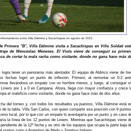
enfrentamiento entre Villa Dálmine y Sacachispas en agosto de 2022.
e Primera "B", Villa Dálmine visita a Sacachispas en Villa Soldati est
itraje de Wenceslao Meneses. El Viola viene de conseguir su primer
usca de cortar la mala racha como visitante, donde no gana hace más d
logra tener un panorama más alentador. El equipo de Aldirico viene de tre
os fechas logró un punto de inflexión. Primero, al remontar un 0-2 ant
rminar llevándose un empate con un hombre menos, y luego, al conseguir s
a Liniers por 1 a 0 en Campana. Ahora, llega con mayor confianza y crece l
ompa el maleficio como visitante, donde no gana hace más de dos años.
echa del torneo y, con todos los resultados ya puestos, Villa Dálmine está e
 de la tabla. Villa San Carlos, con quien comparte esa posición con 9 puntos
omo local, por lo que con un empate lo aventajaría por un punto y en caso d
aría la línea de los 12 puntos de Liniers. Mientras que Sacachispas viene d
endiente de la 12ª fecha y es otro de los equipos que ocupa la parte baja d
4 puntos junto a Argentino de Merlo y Sportivo Italiano.