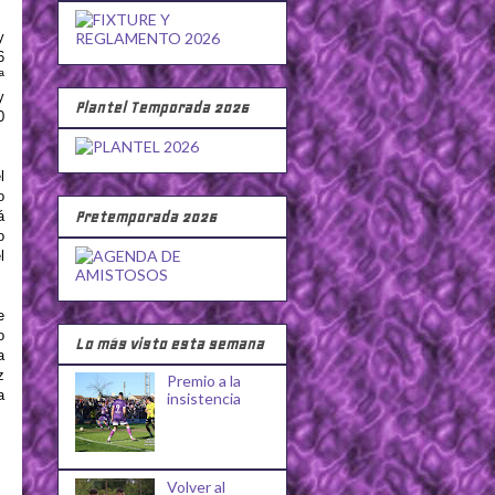
y
6
ª
y
Plantel Temporada 2026
0
l
o
á
Pretemporada 2026
o
l
e
o
Lo más visto esta semana
a
z
Premio a la
a
insistencia
Volver al