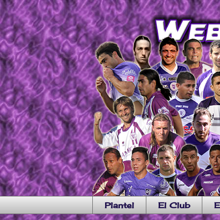
Plantel
El Club
E