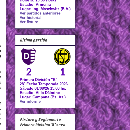
Horario: 15.30 Horas
Estadio: Armenia
Lugar: Ing. Maschwitz (B.A.)
Ver partidos anteriores
Ver historial
Ver fixture
Último partido
e
a
e
2
1
s
e
Primera División "B"
u
28ª Fecha Temporada 2026
a
Sábado 01/08/26 15:00 hs.
Estadio: Villa Dálmine
Lugar: Campana (Bs. As.)
Ver informe
n
,
e
e
Fixture y Reglamento
e
Primera División "B" 2026