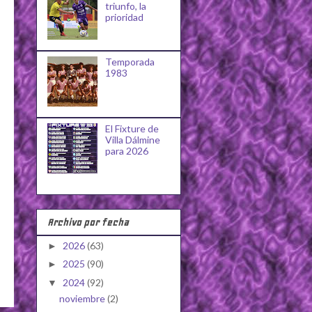
triunfo, la
prioridad
Temporada
1983
El Fixture de
Villa Dálmine
para 2026
Archivo por fecha
2026
(63)
►
2025
(90)
►
2024
(92)
▼
noviembre
(2)