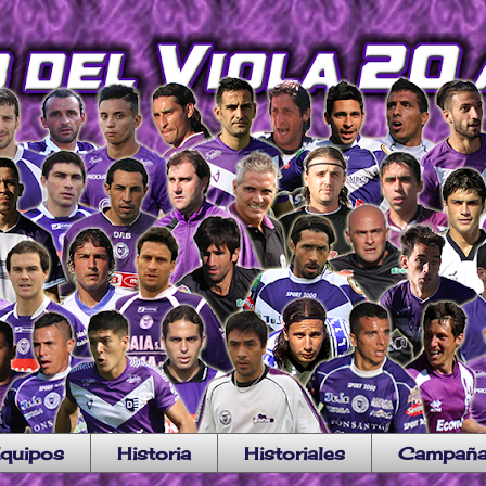
quipos
Historia
Historiales
Campañ