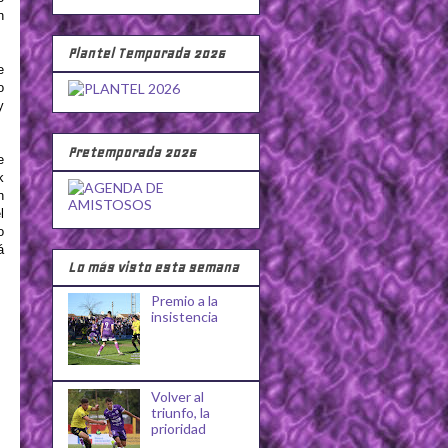
n
Plantel Temporada 2026
e
o
y
Pretemporada 2026
e
k
n
l
o
á
Lo más visto esta semana
Premio a la
insistencia
Volver al
triunfo, la
prioridad