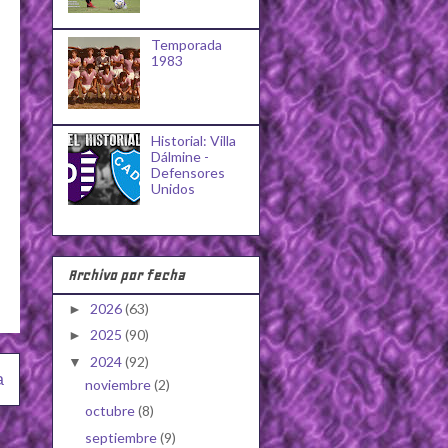
Temporada
1983
Historial: Villa
Dálmine -
Defensores
Unidos
Archivo por fecha
2026
(63)
►
2025
(90)
►
2024
(92)
▼
a
noviembre
(2)
octubre
(8)
septiembre
(9)