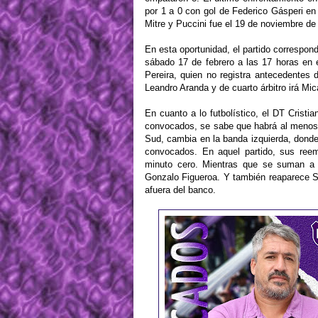
por 1 a 0 con gol de Federico Gásperi en
Mitre y Puccini fue el 19 de noviembre de
En esta oportunidad, el partido correspon
sábado 17 de febrero a las 17 horas en el
Pereira, quien no registra antecedentes 
Leandro Aranda y de cuarto árbitro irá Mic
En cuanto a lo futbolístico, el DT Cristia
convocados, se sabe que habrá al menos 
Sud, cambia en la banda izquierda, donde
convocados. En aquel partido, sus reem
minuto cero. Mientras que se suman a l
Gonzalo Figueroa. Y también reaparece S
afuera del banco.