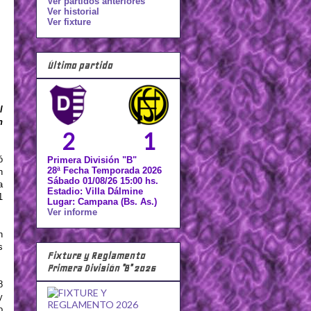
Ver partidos anteriores
Ver historial
Ver fixture
Último partido
l
n
2
1
ó
Primera División "B"
28ª Fecha Temporada 2026
n
Sábado 01/08/26 15:00 hs.
a
Estadio: Villa Dálmine
1
Lugar: Campana (Bs. As.)
Ver informe
n
s
Fixture y Reglamento
Primera División "B" 2026
8
y
o