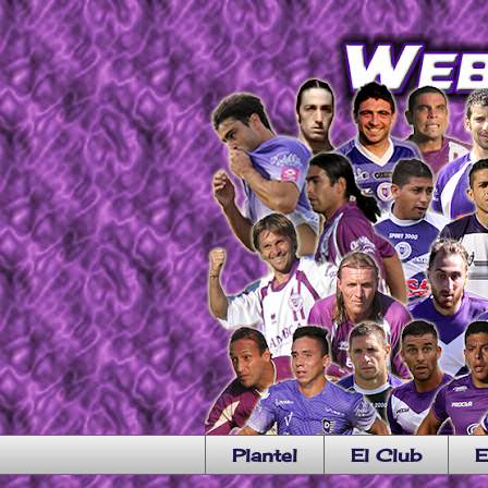
Plantel
El Club
E