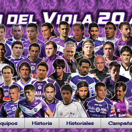
quipos
Historia
Historiales
Campañ