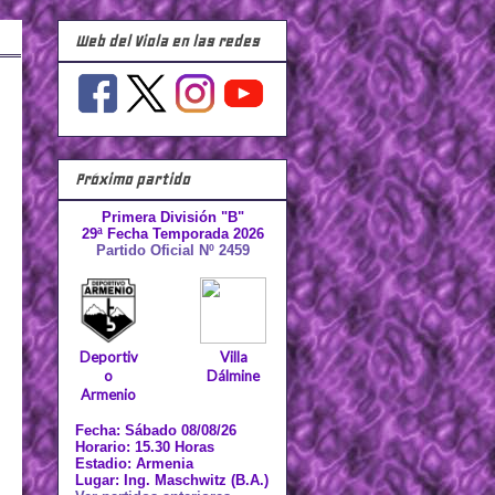
Web del Viola en las redes
Próximo partido
Primera División "B"
29ª Fecha Temporada 2026
Partido Oficial Nº 2459
Deportiv
Villa
o
Dálmine
Armenio
Fecha: Sábado 08/08/26
Horario: 15.30 Horas
Estadio: Armenia
Lugar: Ing. Maschwitz (B.A.)