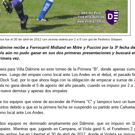
s fue el 30 de abril de 2012 con victoria violeta por 1 a 0 con gol de Federico Gásperi.
lmine recibe a Ferrocarril Midland en Mitre y Puccini por la 3ª fecha de
ola aún no pudo ganar en sus dos primeras presentaciones y buscará e
rimera vez.
ra para Villa Dálmine en este torneo de la Primera "B", donde apenas sum
ones. Luego del empate como local ante Los Andes en el debut, el pasado fi
 Dock Sud, por lo que ahora llega con la obligación de empezar a sumar de 
 Viola no gana desde el 5 de agosto del año pasado, cuando se impuso por 2 a 
 nueve derrotas y apenas dos empates.
 de los equipos que viene de ascender de Primera "C" y tampoco tuvo un bue
ntos debido a que en la primera fecha se suspendió su partido ante Cañuela
omo local ante Los Andes.
 ambos equipos es dominado ampliamente por Dálmine, que se impuso en 1
mpates. Mientras que, jugando en Campana, el Viola ganó 6, el Funebrero 2 
tre ambos fue en Libertad el 30 de abril de 2012, donde el Violeta se impus