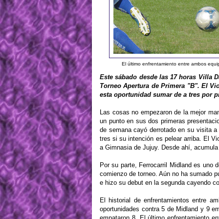
El último enfrentamiento entre ambos equipo
Este sábado desde las 17 horas Villa Dá
Torneo Apertura de Primera "B". El Vi
esta oportunidad sumar de a tres por p
Las cosas no empezaron de la mejor mane
un punto en sus dos primeras presentaci
de semana cayó derrotado en su visita a
tres si su intención es pelear arriba. El
a Gimnasia de Jujuy. Desde ahí, acumula
Por su parte, Ferrocarril Midland es uno
comienzo de torneo. Aún no ha sumado pu
e hizo su debut en la segunda cayendo c
El historial de enfrentamientos entre
oportunidades contra 5 de Midland y 9 e
empataron 8. El último enfrentamiento en