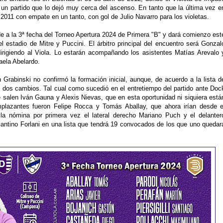
 un partido que lo dejó muy cerca del ascenso. En tanto que la última vez e
 2011 con empate en un tanto, con gol de Julio Navarro para los violetas.
de a la 3ª fecha del Torneo Apertura 2024 de Primera "B" y dará comienzo est
 estadio de Mitre y Puccini. El árbitro principal del encuentro será Gonzal
dirigiendo al Viola. Lo estarán acompañando los asistentes Matías Arevalo 
aela Abelardo.
n Grabinski no confirmó la formación inicial, aunque, de acuerdo a la lista d
dos cambios. Tal cual como sucedió en el entretiempo del partido ante Doc
 salen Iván Gauna y Alexis Nievas, que en esta oportunidad ni siquiera está
plazantes fueron Felipe Rocca y Tomás Aballay, que ahora irían desde e
a nómina por primera vez el lateral derecho Mariano Puch y el delanter
antino Forlani en una lista que tendrá 19 convocados de los que uno quedar