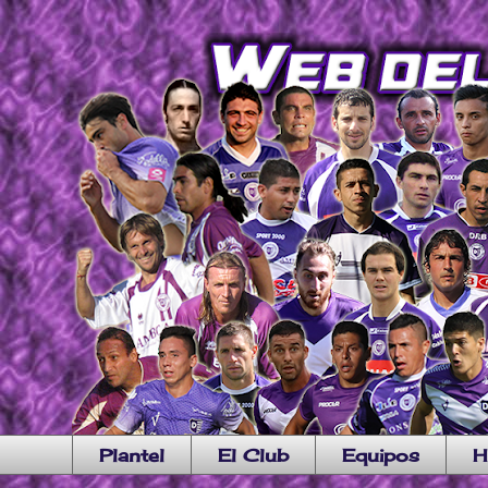
Plantel
El Club
Equipos
H