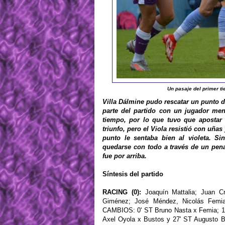
Un pasaje del primer t
Villa Dálmine pudo rescatar un punto de
parte del partido con un jugador me
tiempo, por lo que tuvo que apostar 
triunfo, pero el Viola resistió con uñas
punto le sentaba bien al violeta. S
quedarse con todo a través de un penal
fue por arriba.
Síntesis del partido
RACING (0):
Joaquín Mattalia; Juan Cr
Giménez; José Méndez, Nicolás Femia
CAMBIOS: 0' ST Bruno Nasta x Femia; 1
Axel Oyola x Bustos y 27' ST Augusto 