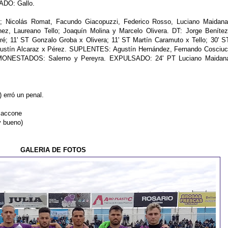
ADO: Gallo.
; Nicolás Romat, Facundo Giacopuzzi, Federico Rosso, Luciano Maidana
ez, Laureano Tello; Joaquín Molina y Marcelo Olivera. DT: Jorge Benítez
é; 11' ST Gonzalo Groba x Olivera; 11' ST Martín Caramuto x Tello; 30' S
gustín Alcaraz x Pérez. SUPLENTES: Agustín Hernández, Fernando Cosciuc
 AMONESTADOS: Salerno y Pereyra. EXPULSADO: 24' PT Luciano Maidan
 erró un penal.
Saccone
 bueno)
GALERIA DE FOTOS