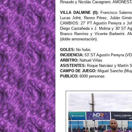
Rinaudo y Nicolás Cavagnero. AMONEST
VILLA DALMINE (0):
Francisco Salerno
Lucas Jofré, Renso Pérez, Julián Gimén
CAMBIOS: 27' PT Agustín Pereyra x Jofr
Diego Castañeda x J. Molina y 30' ST A
Branco Ramírez y Vicente Barberini.
(doble amonestación).
GOLES:
No hubo.
INCIDENCIA:
53' ST Agustín Pereyra (VD)
ARBITRO:
Nahuel Viñas
ASISTENTES:
Roque Narváez y Martín 
CAMPO DE JUEGO:
Miguel Sancho (Muy
PUBLICO:
6000 personas