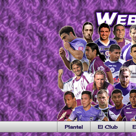
Plantel
El Club
E