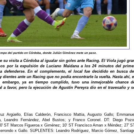
iempo del partido en Córdoba, donde Julián Giménez mete un pase.
 su visita a Córdoba al igualar sin goles ante Racing. El Viola jugó gra
nos por la expulsión de Luciano Maidana a los 24 minutos del prime
a defenderse. En el complemento, el local fue decidido en busca de
 y dientes ante un Racing que no podía encontrarle la vuelta. Hasta ahí, e
in embargo, ya en tiempo cumplido, tuvo una inmejorable chance d
 a favor, pero la ejecución de Agustín Pereyra dio en el travesaño y s
uz Argüello, Elías Calderón, Francisco Mattia, Augusto Gallo; Emmanue
, Leandro Fernández, Abel Bustos; y Franco Coronel. DT: Diego Pozo
0' ST Marcos Figueroa x Giménez; 10' ST Francisco Aman x Méndez; 27' S
Berrondo x Gallo. SUPLENTES: Leandro Rodríguez, Marcio Gómez, Santiag