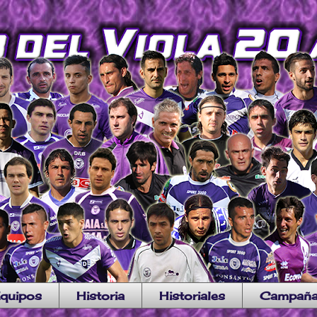
quipos
Historia
Historiales
Campañ