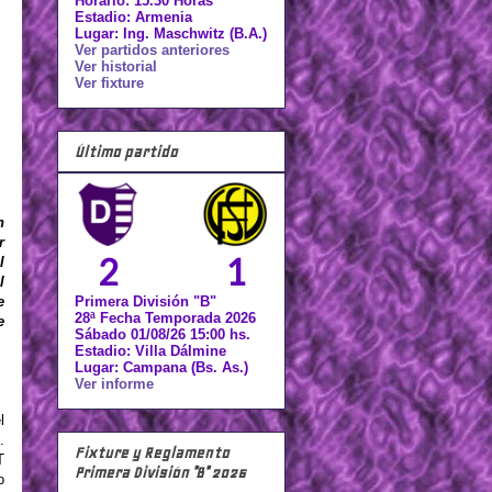
Horario: 15.30 Horas
Estadio: Armenia
Lugar: Ing. Maschwitz (B.A.)
Ver partidos anteriores
Ver historial
Ver fixture
Último partido
n
r
2
1
l
l
Primera División "B"
e
28ª Fecha Temporada 2026
e
Sábado 01/08/26 15:00 hs.
Estadio: Villa Dálmine
Lugar: Campana (Bs. As.)
Ver informe
l
.
Fixture y Reglamento
T
Primera División "B" 2026
o