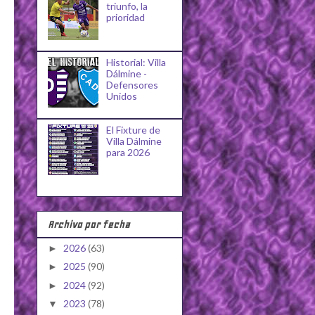
triunfo, la
prioridad
Historial: Villa
Dálmine -
Defensores
Unidos
El Fixture de
Villa Dálmine
para 2026
Archivo por fecha
2026
(63)
►
2025
(90)
►
2024
(92)
►
2023
(78)
▼