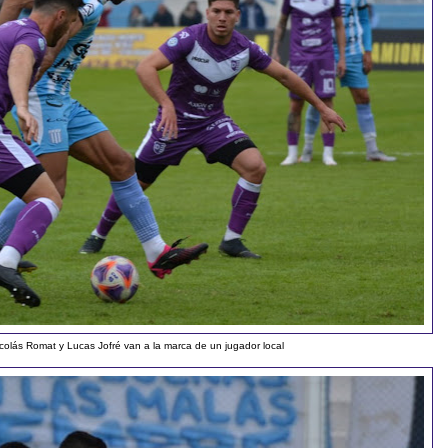
colás Romat y Lucas Jofré van a la marca de un jugador local