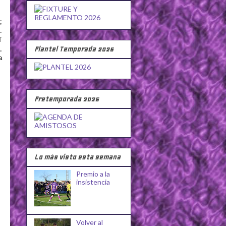
;
.
T
Plantel Temporada 2026
,
a
Pretemporada 2026
Lo más visto esta semana
Premio a la
insistencia
Volver al