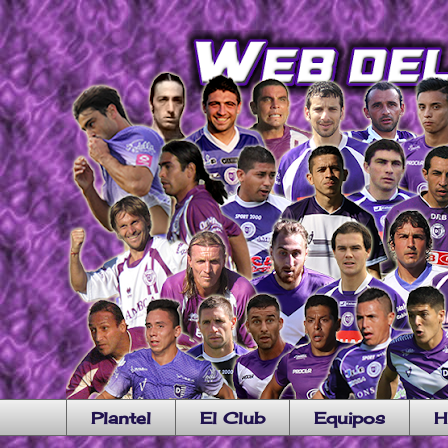
Plantel
El Club
Equipos
H