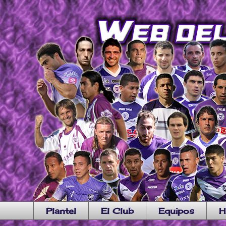
Plantel
El Club
Equipos
H