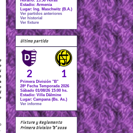
Horario: 15.30 Horas
Estadio: Armenia
Lugar: Ing. Maschwitz (B.A.)
Ver partidos anteriores
Ver historial
Ver fixture
Último partido
e
e
2
1
i
n
Primera División "B"
a
28ª Fecha Temporada 2026
o
Sábado 01/08/26 15:00 hs.
l
Estadio: Villa Dálmine
e
Lugar: Campana (Bs. As.)
Ver informe
Fixture y Reglamento
o
Primera División "B" 2026
.