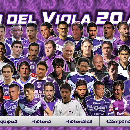
quipos
Historia
Historiales
Campañ