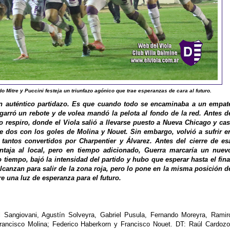
 Mitre y Puccini festeja un triunfazo agónico que trae esperanzas de cara al futuro.
un auténtico partidazo. Es que cuando todo se encaminaba a un empat
arró un rebote y de volea mandó la pelota al fondo de la red. Antes d
 respiro, donde el Viola salió a llevarse puesto a Nueva Chicago y cas
de dos con los goles de Molina y Nouet. Sin embargo, volvió a sufrir e
tantos convertidos por Charpentier y Álvarez. Antes del cierre de es
ntaja al local, pero en tiempo adicionado, Guerra marcaría un nuev
 tiempo, bajó la intensidad del partido y hubo que esperar hasta el fina
lcanzan para salir de la zona roja, pero lo pone en la misma posición d
 una luz de esperanza para el futuro.
 Sangiovani, Agustín Solveyra, Gabriel Pusula, Fernando Moreyra, Ramir
Francisco Molina; Federico Haberkorn y Francisco Nouet. DT: Raúl Cardozo