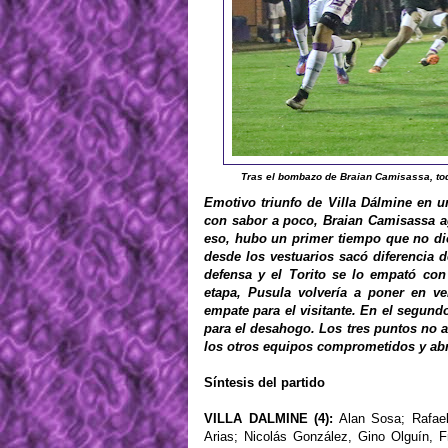
Tras el bombazo de Braian Camisassa, todo
Emotivo triunfo de Villa Dálmine en 
con sabor a poco, Braian Camisassa ag
eso, hubo un primer tiempo que no dio
desde los vestuarios sacó diferencia 
defensa y el Torito se lo empató con 
etapa, Pusula volvería a poner en ve
empate para el visitante. En el segundo
para el desahogo. Los tres puntos no a
los otros equipos comprometidos y abre
Síntesis del partido
VILLA DALMINE (4):
Alan Sosa; Rafael
Arias; Nicolás González, Gino Olguín, 