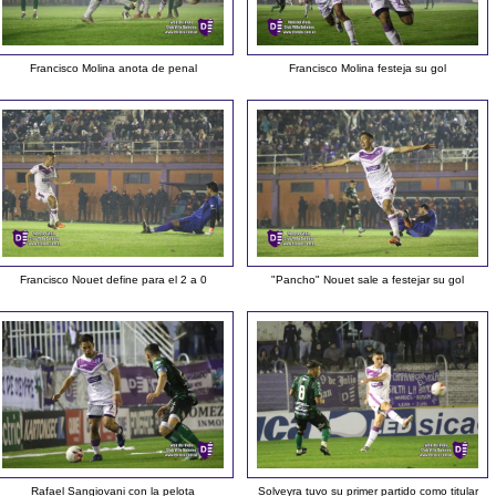
Francisco Molina anota de penal
Francisco Molina festeja su gol
Francisco Nouet define para el 2 a 0
"Pancho" Nouet sale a festejar su gol
Rafael Sangiovani con la pelota
Solveyra tuvo su primer partido como titular