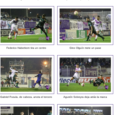
Federico Haberkorn tira un centro
Gino Olguín mete un pase
Gabriel Pusula, de cabeza, anota el tercero
Agustín Solveyra deja atrás la marca