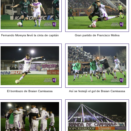
Fernando Moreyra llevó la cinta de capitán
Gran partido de Francisco Molina
El bombazo de Braian Camisassa
Así se festejó el gol de Braian Camisassa