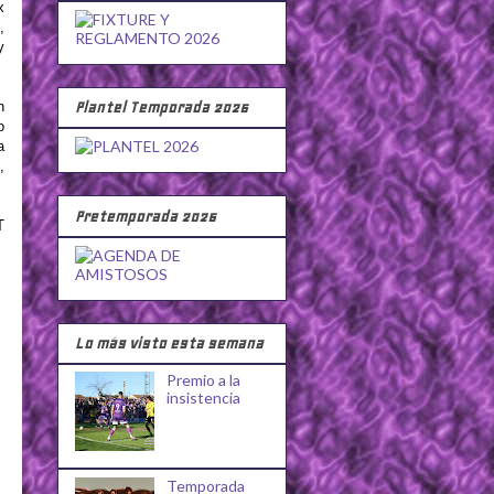
x
,
y
Plantel Temporada 2026
n
o
a
,
Pretemporada 2026
T
Lo más visto esta semana
Premio a la
insistencia
Temporada