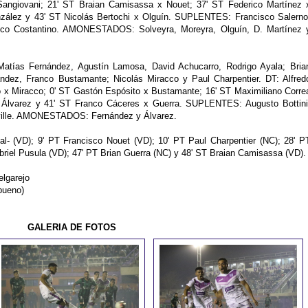
angiovani; 21' ST Braian Camisassa x Nouet; 37' ST Federico Martínez 
nzález y 43' ST Nicolás Bertochi x Olguín. SUPLENTES: Francisco Salerno
nco Costantino. AMONESTADOS: Solveyra, Moreyra, Olguín, D. Martínez 
atías Fernández, Agustín Lamosa, David Achucarro, Rodrigo Ayala; Bria
ández, Franco Bustamante; Nicolás Miracco y Paul Charpentier. DT: Alfred
 x Miracco; 0' ST Gastón Espósito x Bustamante; 16' ST Maximiliano Corre
 Álvarez y 41' ST Franco Cáceres x Guerra. SUPLENTES: Augusto Bottini
ville. AMONESTADOS: Fernández y Álvarez.
l- (VD); 9' PT Francisco Nouet (VD); 10' PT Paul Charpentier (NC); 28' P
briel Pusula (VD); 47' PT Brian Guerra (NC) y 48' ST Braian Camisassa (VD).
elgarejo
bueno)
GALERIA DE FOTOS