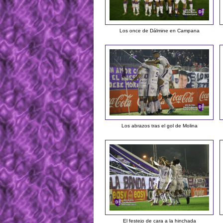
Los once de Dálmine en Campana
Los abrazos tras el gol de Molina
El festejo de cara a la hinchada