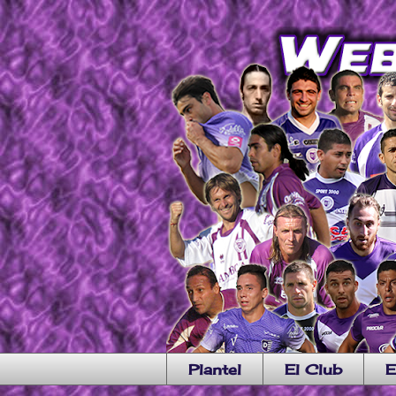
Plantel
El Club
E