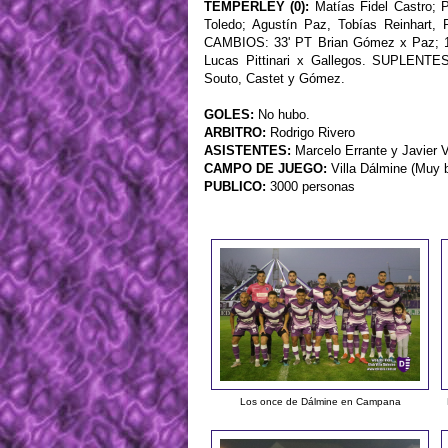
TEMPERLEY (0):
Matías Fidel Castro; P
Toledo; Agustín Paz, Tobías Reinhart,
CAMBIOS: 33' PT Brian Gómez x Paz; 16
Lucas Pittinari x Gallegos. SUPLENTE
Souto, Castet y Gómez.
GOLES:
No hubo.
ARBITRO:
Rodrigo Rivero
ASISTENTES:
Marcelo Errante y Javier Vi
CAMPO DE JUEGO:
Villa Dálmine (Muy 
PUBLICO:
3000 personas
Los once de Dálmine en Campana