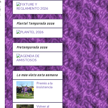
n
.
T
:
Plantel Temporada 2026
Pretemporada 2026
Lo más visto esta semana
Premio a la
insistencia
Volver al