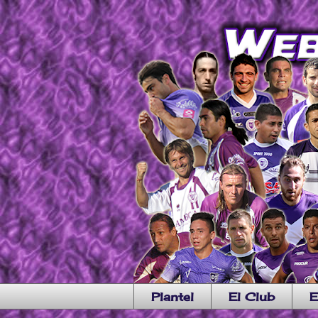
Plantel
El Club
E