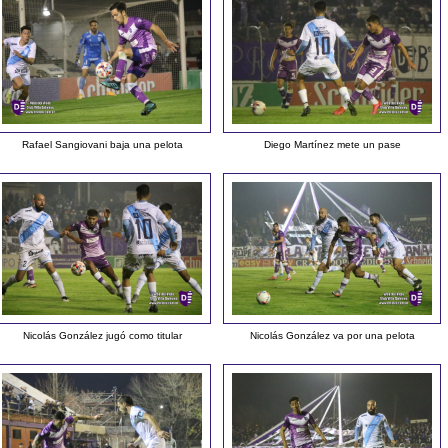
Rafael Sangiovani baja una pelota
Diego Martínez mete un pase
Nicolás González jugó como titular
Nicolás González va por una pelota