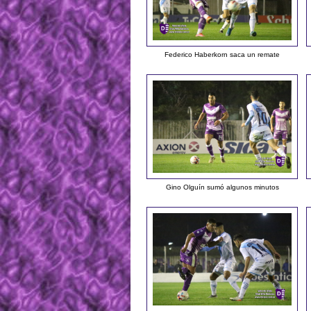
Federico Haberkorn saca un remate
Gino Olguín sumó algunos minutos