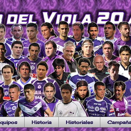
quipos
Historia
Historiales
Campañ