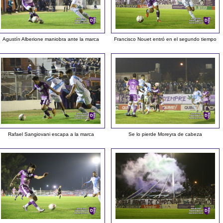
Agustín Alberione maniobra ante la marca
Francisco Nouet entró en el segundo tiempo
Rafael Sangiovani escapa a la marca
Se lo pierde Moreyra de cabeza