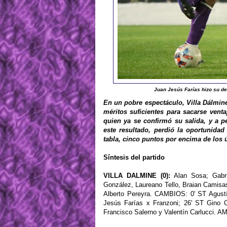
Juan Jesús Farías hizo su de
En un pobre espectáculo, Villa Dálmin
méritos suficientes para sacarse ventaj
quien ya se confirmó su salida, y a p
este resultado, perdió la oportunidad
tabla, cinco puntos por encima de los 
Síntesis del partido
VILLA DALMINE (0):
Alan Sosa; Gabri
González, Laureano Tello, Braian Camisa
Alberto Pereyra. CAMBIOS: 0' ST Agustí
Jesús Farías x Franzoni; 26' ST Gino
Francisco Salerno y Valentín Carlucci.