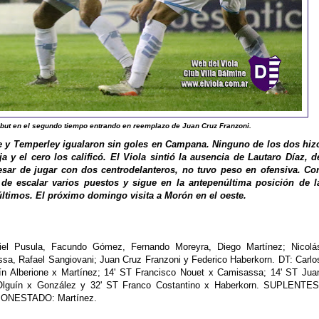
but en el segundo tiempo entrando en reemplazo de Juan Cruz Franzoni.
e y Temperley igualaron sin goles en Campana. Ninguno de los dos hiz
a y el cero los calificó. El Viola sintió la ausencia de Lautaro Díaz, d
esar de jugar con dos centrodelanteros, no tuvo peso en ofensiva. Co
 de escalar varios puestos y sigue en la antepenúltima posición de l
últimos. El próximo domingo visita a Morón en el oeste.
el Pusula, Facundo Gómez, Fernando Moreyra, Diego Martínez; Nicolá
ssa, Rafael Sangiovani; Juan Cruz Franzoni y Federico Haberkorn. DT: Carlo
n Alberione x Martínez; 14' ST Francisco Nouet x Camisassa; 14' ST Jua
 Olguín x González y 32' ST Franco Costantino x Haberkorn. SUPLENTES
 AMONESTADO: Martínez.