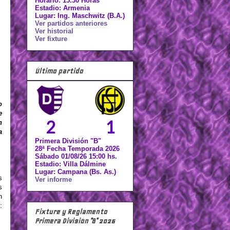
Horario: 15.30 Horas
Estadio: Armenia
Lugar: Ing. Maschwitz (B.A.)
Ver partidos anteriores
Ver historial
Ver fixture
Último partido
o
e
2
1
n
a
Primera División "B"
28ª Fecha Temporada 2026
Sábado 01/08/26 15:00 hs.
Estadio: Villa Dálmine
Lugar: Campana (Bs. As.)
s
Ver informe
s
n
:
Fixture y Reglamento
Primera División "B" 2026