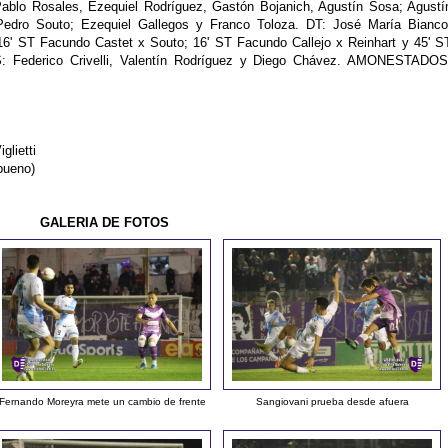
ablo Rosales, Ezequiel Rodríguez, Gastón Bojanich, Agustín Sosa; Agustí
 Pedro Souto; Ezequiel Gallegos y Franco Toloza. DT: José María Bianco
' ST Facundo Castet x Souto; 16' ST Facundo Callejo x Reinhart y 45' S
S: Federico Crivelli, Valentín Rodríguez y Diego Chávez. AMONESTADOS
glietti
bueno)
GALERIA DE FOTOS
Fernando Moreyra mete un cambio de frente
Sangiovani prueba desde afuera