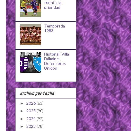
triunfo, la
prioridad
Temporada
1983
Historial: Villa
Dálmine -
Defensores
Unidos
Archivo por fecha
2026
(63)
►
2025
(90)
►
2024
(92)
►
2023
(78)
►